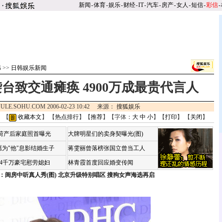
新闻
-
体育
-
娱乐
-
财经
-
IT
-
汽车
-
房产
-
女人
-
短信
-
彩信
-
韩
>>
日韩娱乐新闻
袭台致交通瘫痪 4900万成最贵代言人
ULE.SOHU.COM 2006-02-23 10:42 来源：
搜狐娱乐
 【
收藏本文
】 【
热点排行
】【
推荐
】【字体：
大
中
小
】【
打印
】 【
关闭
】
咏荷产后家庭照首曝光
大牌明星们的卖身契曝光(图)
为"他"息影结婚生子
蒋雯丽曾落榜张国立曾当工人
婆4千万豪宅慰劳媳妇
林青霞首度回应婚变传闻
：闺房中听真人秀(图)
北京升级特别唱区 搜狗女声海选再启