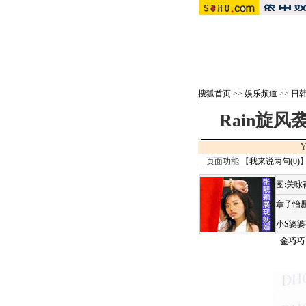
搜狐首页
>>
娱乐频道
>>
日
Rain旋风
Y
页面功能 【
我来说两句(
0
)
】
图:关
章子怡愿
小S婆
金巧巧