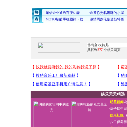
共找到
277
个相关网页.
娱乐天天精选
·
明星新闻
-
·
章子怡中田
·
娱乐社区
-
·
八位保养得