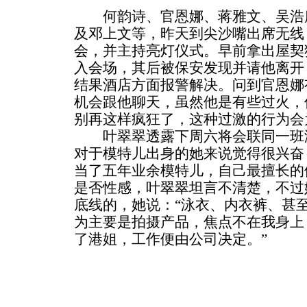
何韵诗、官恩娜、蒋雅文、吴浩康
及邓上文等，昨天到尖沙嘴出席无线
会，并主持亮灯仪式。早前拿出屋契狂
入会场，其后被保安发现并请他离开
结果酒店方面报警解决。问到官恩娜
机会跟他聊天，虽然他是有些过火，
别再这样疯狂了，这种过激的行为会
叶翠翠透露下周六将会联同一班港
对于模特儿出身的她来说觉得很兴奋
当了五年业余模特儿，自己最擅长的
是否性感，叶翠翠坦言不清楚，不过
底线的，她说：“泳衣、内衣裤、甚
为主要是拍摄产品，焦点不在我身上
了港姐，工作便由公司决定。”