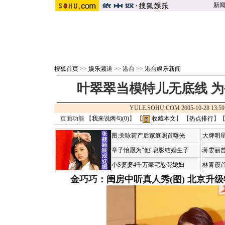
新
搜狐首页
>>
娱乐频道
>>
港台
>>
港台娱乐新闻
叶翠翠当模特儿无底线 
YULE.SOHU.COM 2005-10-28 1
页面功能 【
我来说两句(
0
)
】 【
收藏本文
】 【
热点排行
】
图:关咏荷产后家庭照首曝光
大牌明星
章子怡愿为"他"息影结婚生子
蒋雯丽
小S婆婆4千万豪宅慰劳媳妇
林青霞
金巧巧：闺房中听真人秀(图)
北京升级