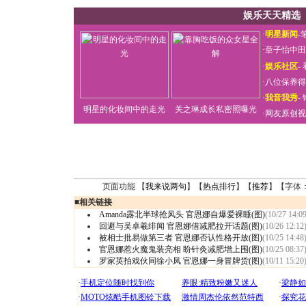
娱乐天天精选
·
明星新闻
-
·
章子怡中田
·
娱乐社区
-
·
八位保养得
·
我音我秀
-
明星的化妆间中的走光
关之琳成长私密照曝光
·
网友原创视
页面功能 【
我来说两句
】【
热点排行
】【
推荐
】【字体
■
相关链接
Amanda露北半球抢风头 官恩娜自爆爱裸睡(图)
(10/27 14:09
回避与吴卓羲绯闻 官恩娜借减肥拉开话题(图)
(10/26 12:12
被相士批易做第三者 官恩娜否认性格开放(图)
(10/25 14:48
官恩娜惹火魔鬼装亮相 盼针灸减肥增上围(图)
(10/25 08:37
罗家英拍戏伙同徐小凤 官恩娜一身冒牌货(图)
(10/11 15:20