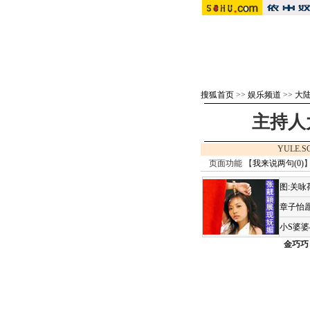
搜狐首页
>>
娱乐频道
>>
大
主持人
YULE.S
页面功能 【
我来说两句(
0
)
】
图:关
章子怡愿
小S婆
金巧巧