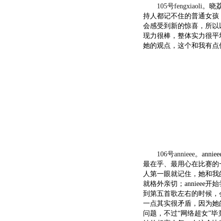
105号fengxiaoli
。晓
持人都记不住的普通女孩
会感受到新的惊喜，所以
现力很棒，整体实力很平
她的观点，这个和我有点像
106号annieee
。ann
最在乎、最用心在比赛的一
人第一眼就记住，她和我
就格外亲切；anniee
到第五首歌左右的时候，会
一点其实很矛盾，因为她
问题，不过“网络超女”毕