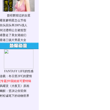
曾经辉煌过的女星
看富豪明星怎么节俭
街头回头率200%强人
何洁透明公主裙造型
谁娶走了美女港姐们
香港三级片男星大全
FANTASY LIFE的性感
连载：冬日里28℃的爱情
[专题]
中国娃娃可爱特辑
风曜灵《犬夜叉》原画
幽默：坚决让你笑倒
村松诚笔下的动物世界