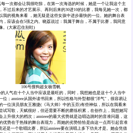
荔每一次都会让我很吃惊，在第一次海选的时候，她是一个让我这个主
，不过后来的才艺展示、再到后来的30进10的比赛，我每见她一次，都
以我的视角来看 ，她无疑是这些女孩中进步最快的一位。她的舞台表
均，应该会在5强之内。晓荔说过：我属于舞台，不属于比赛，我同意
。(大家忍住别吐)
106号搜狗超女杨雪帆
ieee的人气在十个人当中应该是最旺的，同时，我想她也是这十个人当中
位；annieee从国外读书回来，所以性格与外型都很“洋气”，很容易让
的一位演员朋友王雅捷(《马大帅》中的玉芬)有些神似，所以在我看来
e开始尝试写歌，天赋很好，但还需要不断的磨练积累，在创作上，我想她写
上升很大的档次；annieee的最大劣势就是边唱边跳时的音准问题，这
的优势在于热辣的舞台表现力，而她的劣势恰恰是由这一点而引起音准
竟还是一个歌唱比赛，所以annieee要在演唱上多下功夫才是。她会凭借