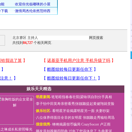
·
·
·
·
共找到
84,727
个相关网页.
·
娱乐天天精选
·
·
明星新闻
-
笔笔暗指春春壮阳
|
梁咏琪自剖分手真相
·
·
·
章子怡中田英寿亲密看秀
|
张靓颖提起黄健翔就变脸
·
·
娱乐社区
-
看明星牙齿揭露明星另一面
夫妻吵架
·
·
八位保养得面目全非的女明星
张靓颖走秀输给周迅
·
我音我秀
-
锵锵揭露假币骗局
CrazySoccer 卢正雨
关之琳成长私密照曝光
·
网友原创视频四部曲
过年了您该休息了
九曲黄河