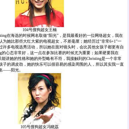
104号搜狗超女王楠
risting在海选的时候网名取做“阳光”，是我最看好的一位网络超女，我在
认为她比那些大红大紫的电视超女，不差毫厘；她经历过“非常6+1”一
过许多电视选秀活动，所以她在面对镜头时，会比其他女孩子都更有自
sting的心态非常好，这一点在参加比赛的时候尤为重要；如果硬要我在
，我只能讲她的性格和她的外型略有不符，我接触到的Christing是一个非常
孩子的调皮劲，她的快乐可以很容易的感染周围的人，所以其实我一直
名——阳光。
105号搜狗超女冯晓荔