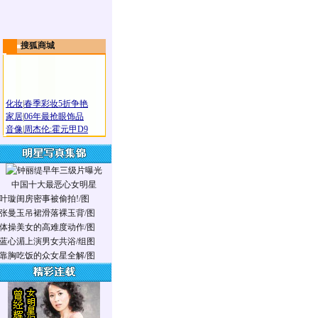
搜狐商城
化妆
|
春季彩妆5折争艳
家居
|
06年最抢眼饰品
音像
|
周杰伦:霍元甲D9
中国十大最恶心女明星
叶璇闺房密事被偷拍!/图
张曼玉吊裙滑落裸玉背/图
体操美女的高难度动作/图
蓝心湄上演男女共浴/组图
靠胸吃饭的众女星全解/图