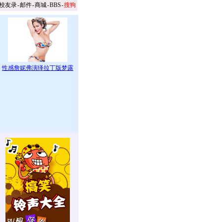
校友录
-
邮件
-
商城
-
BBS
-
搜狗