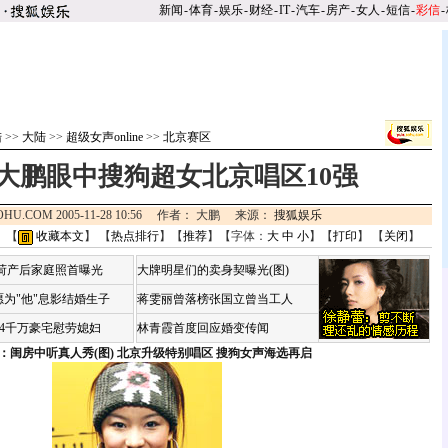
新闻
-
体育
-
娱乐
-
财经
-
IT
-
汽车
-
房产
-
女人
-
短信
-
彩信
-
陆
>>
大陆
>>
超级女声online
>>
北京赛区
大鹏眼中搜狗超女北京唱区10强
OHU.COM 2005-11-28 10:56 作者： 大鹏 来源：
搜狐娱乐
 【
收藏本文
】 【
热点排行
】【
推荐
】【字体：
大
中
小
】【
打印
】 【
关闭
】
咏荷产后家庭照首曝光
大牌明星们的卖身契曝光(图)
为"他"息影结婚生子
蒋雯丽曾落榜张国立曾当工人
婆4千万豪宅慰劳媳妇
林青霞首度回应婚变传闻
：闺房中听真人秀(图)
北京升级特别唱区 搜狗女声海选再启