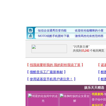
共找到
15,242
个相关网页.
娱乐天天精选
·
明星新闻
-
·
章子怡中田
·
娱乐社区
-