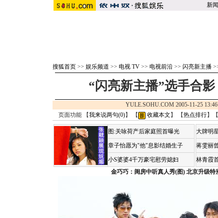
新
搜狐首页
>>
娱乐频道
>>
电视 TV
>>
电视前沿
>>
闪亮新主播
>
“闪亮新主播”选手合
YULE.SOHU.COM 2005-11-25 1
页面功能 【
我来说两句(
0
)
】 【
收藏本文
】 【
热点排行
】
图:关咏荷产后家庭照首曝光
大牌明星
章子怡愿为"他"息影结婚生子
蒋雯丽
小S婆婆4千万豪宅慰劳媳妇
林青霞
金巧巧：闺房中听真人秀(图)
北京升级特