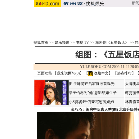
新
搜狐首页
>>
娱乐频道
>>
电视 TV
>>
海岩剧《五星饭店》
>>
精
组图：《五星饭店
YULE.SOHU.COM 2005-11-24 2
页面功能 【
我来说两句(
0
)
】 【
收藏本文
】 【
热点排行
】
图:关咏荷产后家庭照首曝光
大牌明星
章子怡愿为"他"息影结婚生子
蒋雯丽
小S婆婆4千万豪宅慰劳媳妇
林青霞
金巧巧：闺房中听真人秀(图)
北京升级特