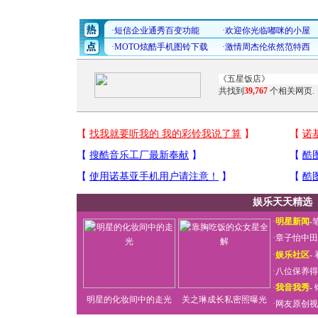
共找到
39,767
个相关网页.
娱乐天天精选
·
明星新闻
-
·
章子怡中田
·
娱乐社区
-
·
八位保养得
·
我音我秀
-
明星的化妆间中的走光
关之琳成长私密照曝光
·
网友原创视