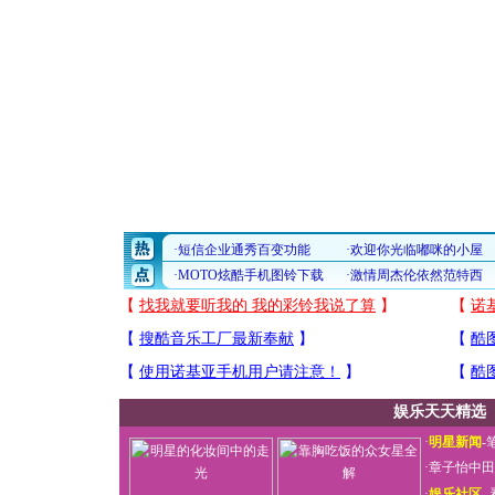
娱乐天天精选
·
明星新闻
-
·
章子怡中田
·
娱乐社区
-