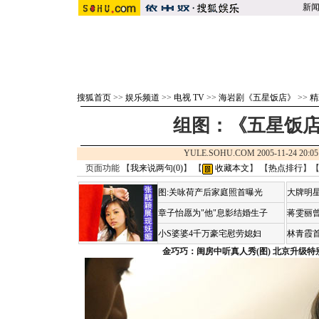
新
搜狐首页
>>
娱乐频道
>>
电视 TV
>>
海岩剧《五星饭店》
>>
精
组图：《五星饭店
YULE.SOHU.COM 2005-11-24 2
页面功能 【
我来说两句(
0
)
】 【
收藏本文
】 【
热点排行
】
图:关咏荷产后家庭照首曝光
大牌明星
章子怡愿为"他"息影结婚生子
蒋雯丽
小S婆婆4千万豪宅慰劳媳妇
林青霞
金巧巧：闺房中听真人秀(图)
北京升级特