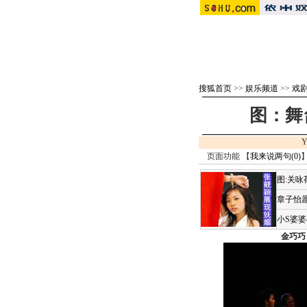
搜狐首页
>>
娱乐频道
>>
戏剧 
图：舞
Y
页面功能 【
我来说两句(
0
)
】
图:关
章子怡愿
小S婆
金巧巧