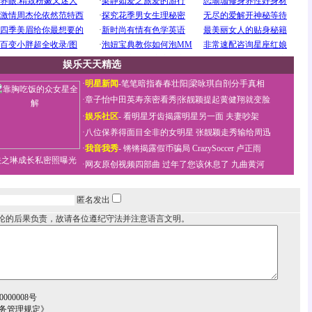
娱乐天天精选
·
明星新闻
-
笔笔暗指春春壮阳
|
梁咏琪自剖分手真相
·
章子怡中田英寿亲密看秀
|
张靓颖提起黄健翔就变脸
·
娱乐社区
-
看明星牙齿揭露明星另一面
夫妻吵架
·
八位保养得面目全非的女明星
张靓颖走秀输给周迅
·
我音我秀
-
锵锵揭露假币骗局
CrazySoccer 卢正雨
关之琳成长私密照曝光
·
网友原创视频四部曲
过年了您该休息了
九曲黄河
匿名发出
论的后果负责，故请各位遵纪守法并注意语言文明。
000008号
务管理规定》