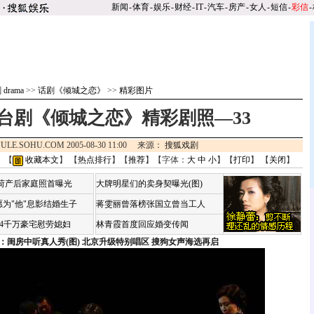
新闻
-
体育
-
娱乐
-
财经
-
IT
-
汽车
-
房产
-
女人
-
短信
-
彩信
-
drama
>>
话剧《倾城之恋》
>>
精彩图片
台剧《倾城之恋》精彩剧照—33
ULE.SOHU.COM 2005-08-30 11:00 来源：
搜狐戏剧
 【
收藏本文
】 【
热点排行
】【
推荐
】【字体：
大
中
小
】【
打印
】 【
关闭
】
咏荷产后家庭照首曝光
大牌明星们的卖身契曝光(图)
为"他"息影结婚生子
蒋雯丽曾落榜张国立曾当工人
婆4千万豪宅慰劳媳妇
林青霞首度回应婚变传闻
：闺房中听真人秀(图)
北京升级特别唱区 搜狗女声海选再启