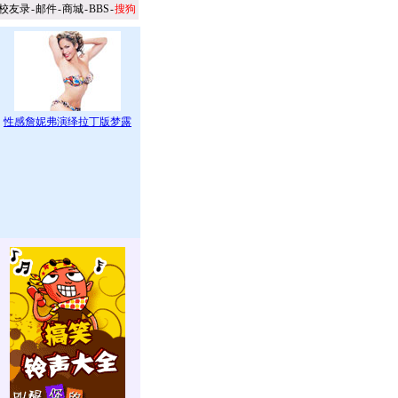
校友录
-
邮件
-
商城
-
BBS
-
搜狗