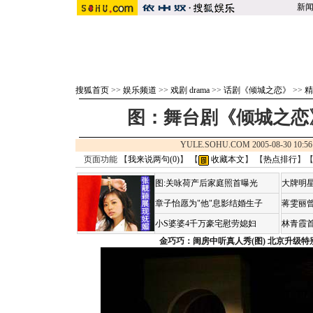
新
搜狐首页
>>
娱乐频道
>>
戏剧 drama
>>
话剧《倾城之恋》
>>
精
图：舞台剧《倾城之恋
YULE.SOHU.COM 2005-08-30 1
页面功能 【
我来说两句(
0
)
】 【
收藏本文
】 【
热点排行
】
图:关咏荷产后家庭照首曝光
大牌明星
章子怡愿为"他"息影结婚生子
蒋雯丽
小S婆婆4千万豪宅慰劳媳妇
林青霞
金巧巧：闺房中听真人秀(图)
北京升级特