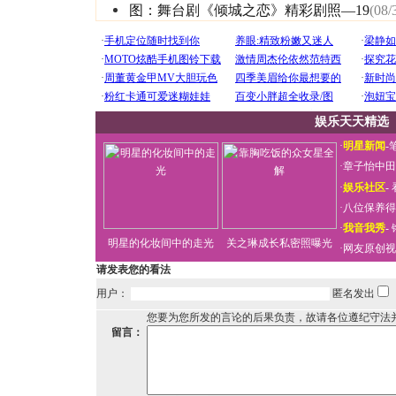
图：舞台剧《倾城之恋》精彩剧照—19
(08/
娱乐天天精选
·
明星新闻
-
·
章子怡中田
·
娱乐社区
-
·
八位保养得
·
我音我秀
-
明星的化妆间中的走光
关之琳成长私密照曝光
·
网友原创视
请发表您的看法
用户：
匿名发出
您要为您所发的言论的后果负责，故请各位遵纪守法
留言：