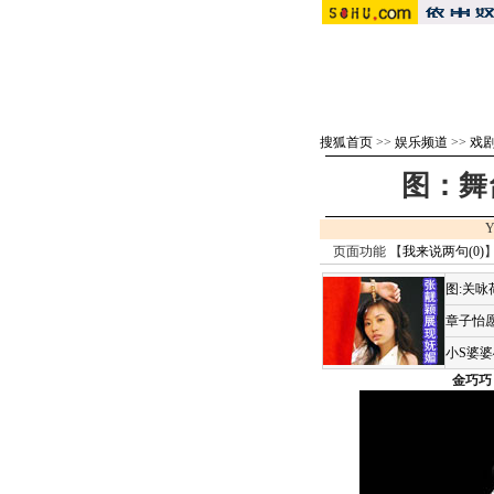
搜狐首页
>>
娱乐频道
>>
戏剧 
图：舞
Y
页面功能 【
我来说两句(
0
)
】
图:关
章子怡愿
小S婆
金巧巧