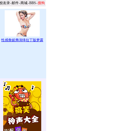
校友录
-
邮件
-
商城
-
BBS
-
搜狗