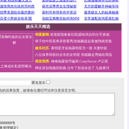
娱乐天天精选
·
明星新闻
-
笔笔暗指春春壮阳
|
梁咏琪自剖分手真相
·
章子怡中田英寿亲密看秀
|
张靓颖提起黄健翔就变脸
·
娱乐社区
-
看明星牙齿揭露明星另一面
夫妻吵架
·
八位保养得面目全非的女明星
张靓颖走秀输给周迅
·
我音我秀
-
锵锵揭露假币骗局
CrazySoccer 卢正雨
关之琳成长私密照曝光
·
网友原创视频四部曲
过年了您该休息了
九曲黄河
匿名发出
论的后果负责，故请各位遵纪守法并注意语言文明。
000008号
务管理规定》