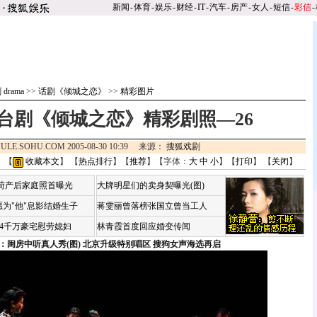
新闻
-
体育
-
娱乐
-
财经
-
IT
-
汽车
-
房产
-
女人
-
短信
-
彩信
-
drama
>>
话剧《倾城之恋》
>>
精彩图片
台剧《倾城之恋》精彩剧照—26
ULE.SOHU.COM 2005-08-30 10:39 来源：
搜狐戏剧
 【
收藏本文
】 【
热点排行
】【
推荐
】【字体：
大
中
小
】【
打印
】 【
关闭
】
咏荷产后家庭照首曝光
大牌明星们的卖身契曝光(图)
为"他"息影结婚生子
蒋雯丽曾落榜张国立曾当工人
婆4千万豪宅慰劳媳妇
林青霞首度回应婚变传闻
：闺房中听真人秀(图)
北京升级特别唱区 搜狗女声海选再启