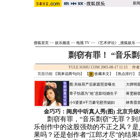
新
搜狐首页
>>
娱乐频道
>>
电视 TV
>>
《艺术评论》_搜狐娱乐
>
剽窃有罪！ “音乐
YULE.SOHU.COM 2005-08-17 11:1
页面功能 【
我来说两句(
0
)
】 【
收藏本文
】 【
热点排行
】
图:关咏荷产后家庭照首曝光
大牌明星
章子怡愿为"他"息影结婚生子
蒋雯丽
小S婆婆4千万豪宅慰劳媳妇
林青霞
金巧巧：闺房中听真人秀(图)
北京升级
剽窃有罪，“音乐剽窃”无罪？到
乐创作中的这股强劲的不正之风？是
果吗？还是创作者“江郎才尽”的结