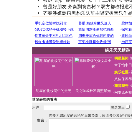
被诉“剽窃”终审判决 “女子十二乐坊”没侵
曾是好朋友 齐秦剽窃峦树？双方都称报道
齐秦涉嫌剽窃黑豹乐队前主唱峦树音乐作品(
娱乐天天精选
·
明星新闻
-
·
章子怡中田
·
娱乐社区
-
·
八位保养得
·
我音我秀
-
明星的化妆间中的走光
关之琳成长私密照曝光
·
网友原创视
请发表您的看法
用户：
匿名发出
您要为您所发的言论的后果负责，故请各位遵纪守法
留言：