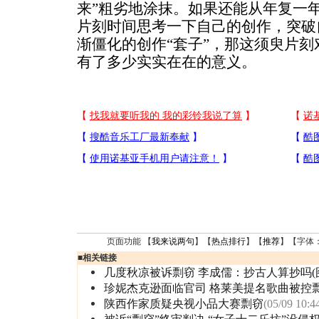
来”粗劣地涂抹。如果还能从年复一年
片刻时间思考一下自己的创作，突破
渐僵化的创作“套子”，那这须臾片
有了多少实实在在的意义。
页面功能 【
我来说两句
】【
热点排行
】【
推荐
】【字体
■
相关链接
几度秋凉被诉剽窃 李成儒：抄古人算抄吗(
珍妮杰克逊面临官司 格莱美提名歌曲被控
陕西作家质疑央视小品大赛剽窃
(05/09 10:4