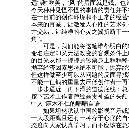
远“袭”欧美，“风”的后面就是钱。
今天种种见怪不怪的事情的责任并不
在于目前的创作环境和不正常的经营
本来的真诚，让激发人心性的艺术创
井交易，让纯净的心灵之翼折断于一
角”。
可是，我们能将这笔谁都明白的糊
命名注定却又无法改变的客观条件上
的目光从那一摞摞的钞票身上稍稍移
抛弃经济因素思考绝不可能，抛弃经
但这样做至少可以从问题的反面寻找
不能一任钱的重量去压低创作者一再
一步步逼近一再下滑的道德底线；总
按下艺术工作者曾经高贵神圣的头颅
中人”麻木不仁的喃喃自语。
如果坦然承认中国的影视音乐或流
一大段距离且还有一种存于心底的自
态度向人家认真学习，而不应该在急