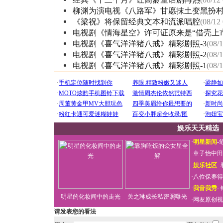
柳渊为演电视《八路军》甘愿抹土变黑扮
《梁祝》将保留经典文本和流派唱腔
(08/12
电视剧《情海星空》许可证原来是“借壳上
电视剧《喜气洋洋猪八戒》精彩剧照-3
(08/
电视剧《喜气洋洋猪八戒》精彩剧照-2
(08/
电视剧《喜气洋洋猪八戒》精彩剧照-1
(08/
娱乐天天精选
·
明星新闻
-
·
章子怡中田
·
娱乐社区
-
·
八位保养得
·
我音我秀
-
明星的化妆间中的走光
关之琳成长私密照曝光
·
网友原创视
请发表您的看法