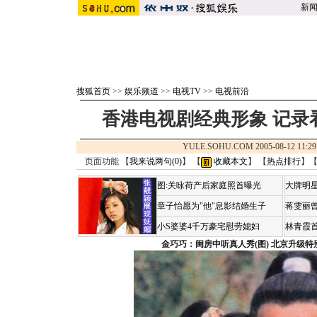
新
搜狐首页
>>
娱乐频道
>>
电视TV
>>
电视前沿
香港电视剧经典形象 记录
YULE.SOHU.COM 2005-08-12 1
页面功能 【
我来说两句(
0
)
】 【
收藏本文
】 【
热点排行
】
图:关咏荷产后家庭照首曝光
大牌明星
章子怡愿为"他"息影结婚生子
蒋雯丽
小S婆婆4千万豪宅慰劳媳妇
林青霞
金巧巧：闺房中听真人秀(图)
北京升级特