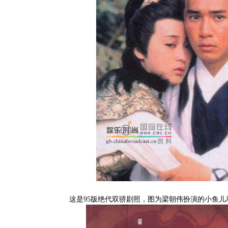
这是95版绝代双骄剧照，图为梁朝伟扮演的小鱼儿