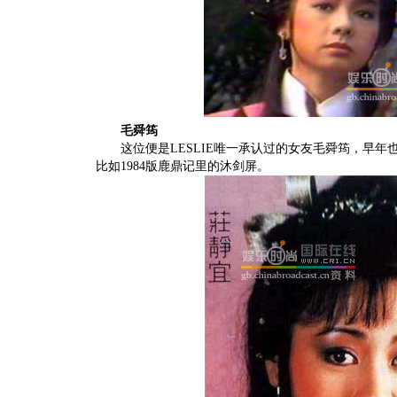
毛舜筠
这位便是LESLIE唯一承认过的女友毛舜筠，早年也
比如1984版鹿鼎记里的沐剑屏。