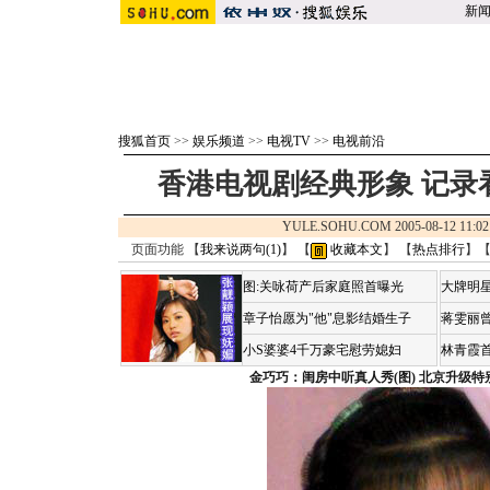
新
搜狐首页
>>
娱乐频道
>>
电视TV
>>
电视前沿
香港电视剧经典形象 记录
YULE.SOHU.COM 2005-08-12 1
页面功能 【
我来说两句(
1
)
】 【
收藏本文
】 【
热点排行
】
图:关咏荷产后家庭照首曝光
大牌明星
章子怡愿为"他"息影结婚生子
蒋雯丽
小S婆婆4千万豪宅慰劳媳妇
林青霞
金巧巧：闺房中听真人秀(图)
北京升级特