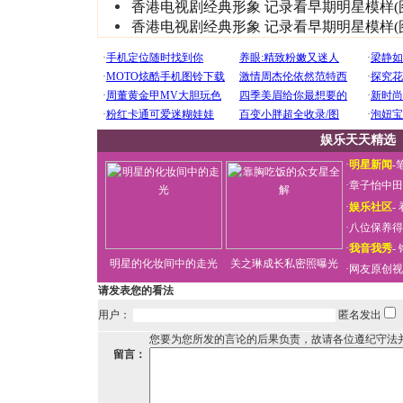
香港电视剧经典形象 记录看早期明星模样(
香港电视剧经典形象 记录看早期明星模样(
娱乐天天精选
·
明星新闻
-
·
章子怡中田
·
娱乐社区
-
·
八位保养得
·
我音我秀
-
明星的化妆间中的走光
关之琳成长私密照曝光
·
网友原创视
请发表您的看法
用户：
匿名发出
您要为您所发的言论的后果负责，故请各位遵纪守法
留言：