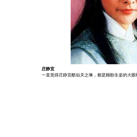
庄静宜
一直觉得庄静宜酷似关之琳，都是顾盼生姿的大眼睛