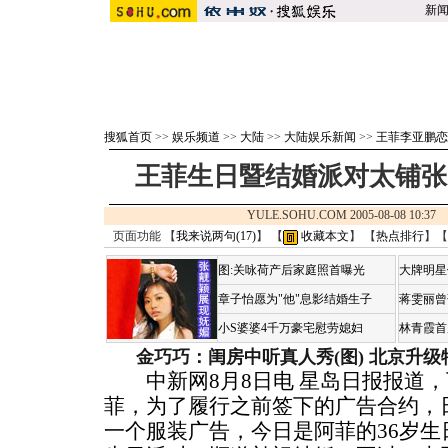
新
搜狐首页
>>
娱乐频道
>>
大陆
>>
大陆娱乐新闻
>>
王菲李亚鹏恋
王菲生日暨结婚派对太铺张
YULE.SOHU.COM 2005-08-08 10:
页面功能 【
我来说两句(
17
)
】 【
收藏本文
】 【
热点排行
】【
图:关咏荷产后家庭照首曝光
大牌明星
章子怡愿为"他"息影结婚生子
蒋雯丽曾
小S婆婆4千万豪宅慰劳媳妇
林青霞首
金巧巧：闺房中听真人秀(图)
北京升级
中新网8月8日电 星岛日报报道，
菲，为了履行之前签下的广告合约，日
一个服装广告，今日是阿菲的36岁