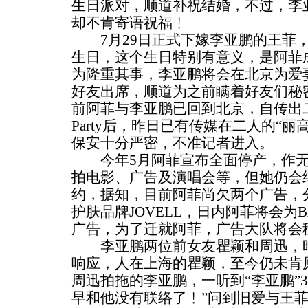
生日派对，顺道补祝结婚，不过，李
却不肯寄语祝福﹗
7月29日正式下嫁李亚鹏的王菲，
生日，这个生日特别有意义，是阿菲成
为隆重其事，李亚鹏将会在北京为爱
好友出席，顺道为之前瞒着好友们秘
前阿菲与李亚鹏已回到北京，自传出
Party后，昨日已有传媒在二人的“
保安十分严密，不准记者进入。
今年5月阿菲宣布全面停产，作无
拍电影、广告及演唱会等，但她仍会
约，据知，目前阿菲尚欠两个广告，分
护肤品牌JOVELL，日内阿菲将会为
广告，为了迁就阿菲，广告大队将会
李亚鹏两位前女友瞿颖和周迅，昨
响应，人在上海的瞿颖，至今仍未肯
周迅拍拖的李亚鹏，一听到“李亚鹏”
早和他没有联络了﹗”问到旧爱与王菲