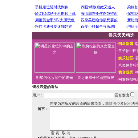
娱乐天天精选
·
明星新闻
-
笔
·
章子怡中田
·
娱乐社区
-
看
·
八位保养得
·
我音我秀
-
明星的化妆间中的走光
关之琳成长私密照曝光
·
网友原创视
请发表您的看法
用户：
匿名发出
您要为您所发的言论的后果负责，故请各位遵纪守法
留言：