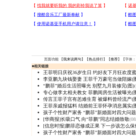
页面功能 【
我来说两句
】【
热点排行
】【
推荐
】【字体：
■
相关链接
王菲明日庆祝36岁生日 约好友下月狂欢度
李亚鹏九块钱娶妻 王菲千万豪宅当做陪嫁(图
“鹏菲”婚后生活照曝光 别墅九月装修完(图)
专心做李太相夫教女 菲鹏闺房生活被曝光(图
传言王菲子宫有恙难生育 被爆料曾经流产(图
王菲亲戚报猛料 结婚前王菲怀孕消息属实(图
孩子个性财产家务 “鹏菲”新婚面对四大问题
[华商报]长吸口气 向“菲鹏”同志结婚致敬
(08
[信息时报]鹏菲恋修成正果 下一步该怎么保
孩子个性财产家务 “鹏菲”新婚面对四大问题