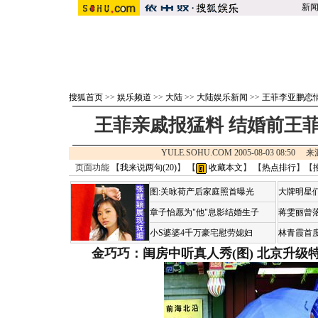
新
搜狐首页
>>
娱乐频道
>>
大陆
>>
大陆娱乐新闻
>>
王菲李亚鹏恋
王菲亲戚报猛料 结婚前王菲
YULE.SOHU.COM 2005-08-03 08:50
页面功能 【
我来说两句(
20
)
】 【
收藏本文
】 【
热点排行
】【
图:关咏荷产后家庭照首曝光
大牌明星们
章子怡愿为"他"息影结婚生子
蒋雯丽曾
小S婆婆4千万豪宅慰劳媳妇
林青霞首
金巧巧：闺房中听真人秀(图)
北京升级