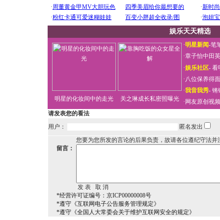
娱乐天天精选
·
明星新闻
-
笔
·
章子怡中田
·
娱乐社区
-
看
·
八位保养得
·
我音我秀
-
锵
明星的化妆间中的走光
关之琳成长私密照曝光
·
网友原创视
请发表您的看法
用户：
匿名发出
您要为您所发的言论的后果负责，故请各位遵纪守法并
留言：
*经营许可证编号：京ICP00000008号
*遵守《互联网电子公告服务管理规定》
*遵守《全国人大常委会关于维护互联网安全的规定》