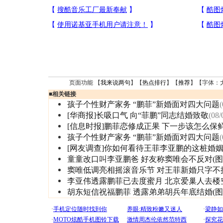
页面功能 【
我来说两句
】【
热点排行
】【
推荐
】【字体：
■
相关链接
孩子个性财产家务 “鹏菲”新婚面对四大问题
(
[华商报]长吸口气 向“菲鹏”同志结婚致敬
(08/
[信息时报]鹏菲恋修成正果 下一步该怎么保
孩子个性财产家务 “鹏菲”新婚面对四大问题
(
[网友调查]你如何看待王菲李亚鹏的这桩婚
童童改口叫李亚鹏爸 好友称窦唯会不反对(图
窦唯低调亮相摇滚音乐节 对王菲新婚只字不
李亚伟透露鹏菲已去度蜜月 北京爱巢人去楼
胡东短信祝福鹏菲 透露弟弟胡兵年底结婚(图