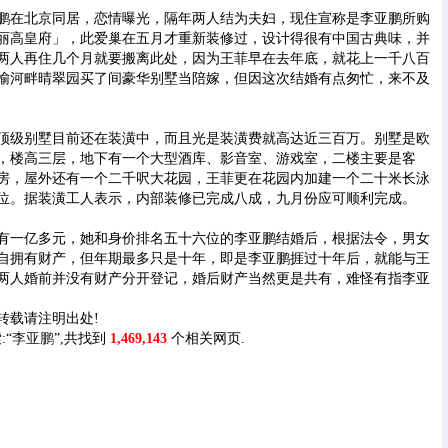
在北京同居，恋情曝光，隔年两人结为夫妇，现住宣称是李亚鹏所购
丽高皇府」，此爱巢在五月才重新装修过，设计得很有中国古典味，并
两人再住几个月就要搬离此处，因为王菲早在去年底，就花上一千八百
榆河畔晴翠园买了间豪华别墅当陪嫁，但因这次结婚有点匆忙，来不及
级别墅目前还在装潢中，而且光是装潢费就高达近三百万。别墅是欧
，楼高三层，地下有一个大型酒库、影音室、游戏室，二楼主要是客
房，屋外还有一个二千呎大花园，王菲更在花园内加建一个二十米长泳
位。据装潢工人表示，内部装修已完成八成，九月份应可顺利完成。
一亿多元，她和身价排名五十六位的李亚鹏结婚后，根据法令，男女
自拥有财产，但年期最多只是十年，即是李亚鹏捱过十年后，就能与王
两人婚前并没有财产分开登记，婚后财产当然更是共有，难怪有指李亚
载请注明出处!
:“
李亚鹏
”,共找到
1,469,143
个相关网页.