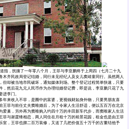
道指，扰攘了一年零八个月，王菲与李亚鹏终于上周四（七月二十九
鲁木齐民政局登记结婚，同行未见经纪人及女儿窦靖童同行。虽然两人
，但却被当地市民破坏，通知媒体到场。整个登记过程简单快速，只要
件，然后花九元人民币作为办理结婚登记费，即是说，李亚鹏只花了九
娶进李门。
年来收入不菲，是圈中的富婆，更视钱财如身外物，只要男朋友喜
前王菲与前任丈夫窦唯婚后，为了令家人生活舒适，便以五百万在北京
为爱巢，另外再为窦唯购入约四十万的丰田新车代步，而窦唯家人生活
年王菲与谢霆锋相恋，两人同住在月租十万的裕景花园，租金也是由王菲
音乐室，王菲也掷二百万装修，又送了几把价值五十万千的古董结他予