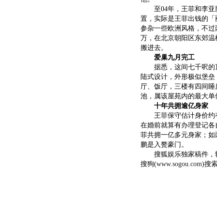
至04年，王菲和李亚鹏
置，实际是王菲出钱的「
参杂一些欧洲风格，不过
万，在北京朝阳区东郊温
搬进去。
爱巢九月完工
据悉，这间七千呎的顶
陆式设计，外形极似堡垒
厅、饭厅，三楼有四间睡
池，属该屋苑内的最大单
十年共拥逾亿身家
王菲保守估计身价约有
在婚前就算有办理登记各
菲共拥一亿多元身家；如
鹏是入赘豪门。
搜狐娱乐独家稿件，转
搜狗(
www.sogou.com
)搜索