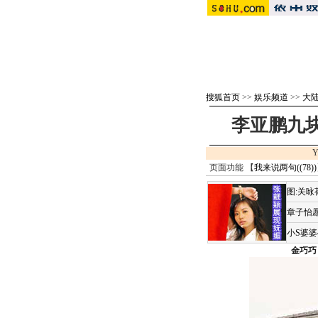
搜狐首页
>>
娱乐频道
>>
大
李亚鹏九块
Y
页面功能 【
我来说两句(
(78)
)
图:关
章子怡愿
小S婆
金巧巧