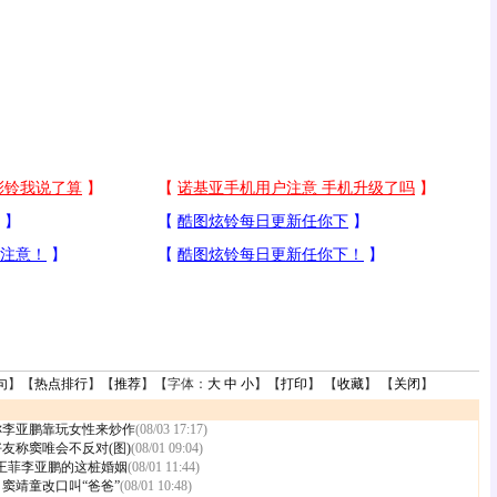
句
】【
热点排行
】【
推荐
】【字体：
大
中
小
】【
打印
】 【
收藏
】 【
关闭
】
称李亚鹏靠玩女性来炒作
(08/03 17:17)
友称窦唯会不反对(图)
(08/01 09:04)
待王菲李亚鹏的这桩婚姻
(08/01 11:44)
窦靖童改口叫“爸爸”
(08/01 10:48)