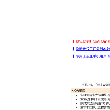
页面功能 【
我来说两
■
相关链接
宋祖德新书大骂明星 
童童改口叫李亚鹏爸 好
[网友调查]你如何看
王菲李亚鹏北京摆喜酒 