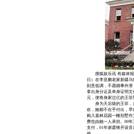
搜狐娱乐讯 有媒体报
日）在李亚鹏老家新疆乌
刻意低调，不愿婚事外泄
拿出身分证及单身证明文
元，便将身家过亿的王菲
身为天后级的王菲，多
欢，她都不在乎付出，早
购入嘉林花园一幢别墅作
费也由她一人承担。00
支付，01年谢霆锋开设
他。