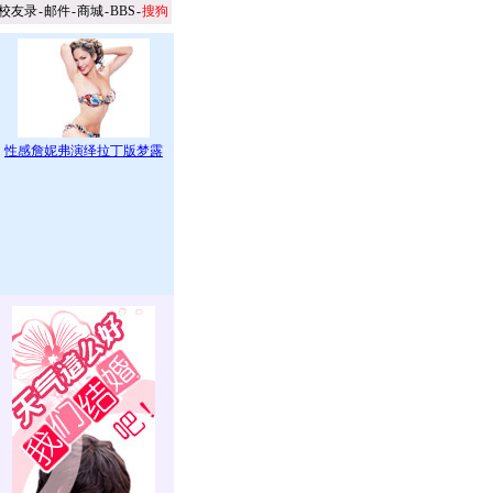
校友录
-
邮件
-
商城
-
BBS
-
搜狗