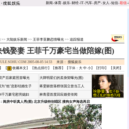
新闻
-
体育
-
娱乐
-
财经
-
IT
-
汽车
-
房产
-
女人
-
短信
-
彩信
-
陆
>>
大陆娱乐新闻
>>
王菲李亚鹏恋情曝光
>>
追踪报道
钱娶妻 王菲千万豪宅当做陪嫁(图)
ULE.SOHU.COM 2005-08-05 14:33 来源：
搜狐娱乐
】 【
收藏本文
】 【
热点排行
】【
推荐
】【字体：
大
中
小
】【
打印
】 【
关闭
】
咏荷产后家庭照首曝光
大牌明星们的卖身契曝光(图)
为"他"息影结婚生子
蒋雯丽曾落榜张国立曾当工人
婆4千万豪宅慰劳媳妇
林青霞首度回应婚变传闻
：闺房中听真人秀(图)
北京升级特别唱区 搜狗女声海选再启