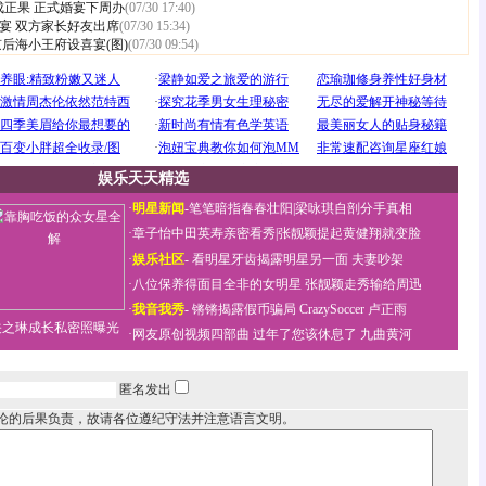
成正果 正式婚宴下周办
(07/30 17:40)
宴 双方家长好友出席
(07/30 15:34)
后海小王府设喜宴(图)
(07/30 09:54)
娱乐天天精选
·
明星新闻
-
笔笔暗指春春壮阳
|
梁咏琪自剖分手真相
·
章子怡中田英寿亲密看秀
|
张靓颖提起黄健翔就变脸
·
娱乐社区
-
看明星牙齿揭露明星另一面
夫妻吵架
·
八位保养得面目全非的女明星
张靓颖走秀输给周迅
·
我音我秀
-
锵锵揭露假币骗局
CrazySoccer 卢正雨
关之琳成长私密照曝光
·
网友原创视频四部曲
过年了您该休息了
九曲黄河
匿名发出
论的后果负责，故请各位遵纪守法并注意语言文明。