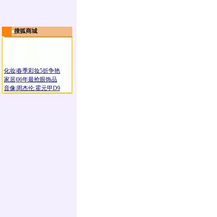
搜狐商城
化妆
|
春季彩妆5折争艳
家居
|
06年最抢眼饰品
音像
|
周杰伦:霍元甲D9