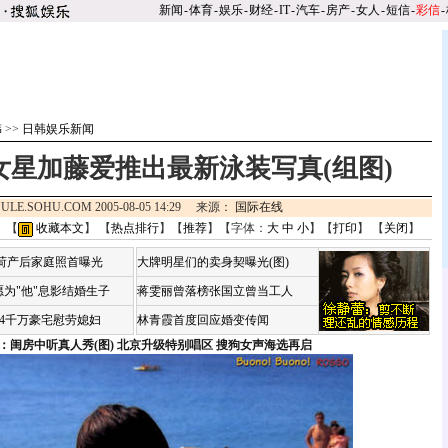
新闻
-
体育
-
娱乐
-
财经
-
IT
-
汽车
-
房产
-
女人
-
短信
-
彩信
-
韩
>>
日韩娱乐新闻
女星加藤爱推出最新泳装写真(组图)
ULE.SOHU.COM 2005-08-05 14:29 来源：
国际在线
 【
收藏本文
】 【
热点排行
】【
推荐
】【字体：
大
中
小
】【
打印
】 【
关闭
】
咏荷产后家庭照首曝光
大牌明星们的卖身契曝光(图)
为"他"息影结婚生子
蒋雯丽曾落榜张国立曾当工人
婆4千万豪宅慰劳媳妇
林青霞首度回应婚变传闻
：闺房中听真人秀(图)
北京升级特别唱区 搜狗女声海选再启