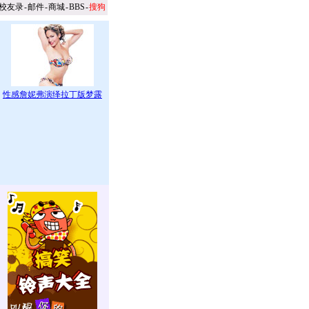
校友录
-
邮件
-
商城
-
BBS
-
搜狗