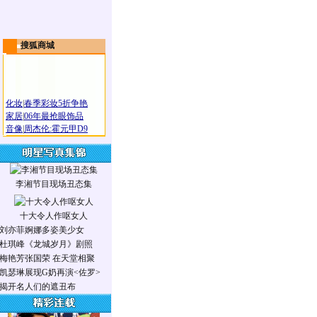
搜狐商城
化妆
|
春季彩妆5折争艳
家居
|
06年最抢眼饰品
音像
|
周杰伦:霍元甲D9
李湘节目现场丑态集
十大令人作呕女人
刘亦菲婀娜多姿美少女
杜琪峰《龙城岁月》剧照
梅艳芳张国荣 在天堂相聚
凯瑟琳展现G奶再演<佐罗>
揭开名人们的遮丑布