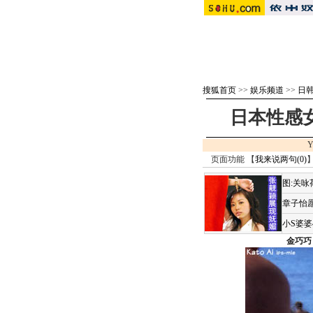
搜狐首页
>>
娱乐频道
>>
日
日本性感
Y
页面功能 【
我来说两句(
0
)
】
图:关
章子怡愿
小S婆
金巧巧