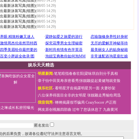
出最新泳装写真(组图)
(08/05 14:29)
出最新泳装写真(组图)
(08/05 14:29)
出最新泳装写真(组图)
(08/05 14:29)
出最新泳装写真(组图)
(08/05 14:29)
出最新泳装写真(组图)
(08/05 14:29)
出最新泳装写真(组图)
(08/05 14:29)
娱乐天天精选
·
明星新闻
-
笔笔暗指春春壮阳
|
梁咏琪自剖分手真相
·
章子怡中田英寿亲密看秀
|
张靓颖提起黄健翔就变脸
·
娱乐社区
-
看明星牙齿揭露明星另一面
夫妻吵架
·
八位保养得面目全非的女明星
张靓颖走秀输给周迅
·
我音我秀
-
锵锵揭露假币骗局
CrazySoccer 卢正雨
关之琳成长私密照曝光
·
网友原创视频四部曲
过年了您该休息了
九曲黄河
匿名发出
论的后果负责，故请各位遵纪守法并注意语言文明。