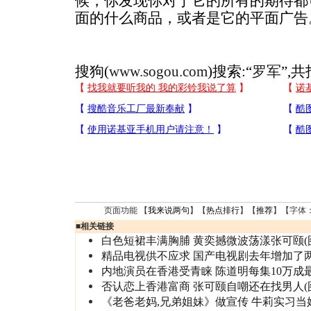
候，你发现你对于它的所有的期待都
面的什么商品，或者是它的平面广告
搜狗(
www.sogou.com
)搜索:“
罗军
”,
页面功能 【
我来说两句
】【
热点排行
】【
推荐
】【字体
■
相关链接
白色短裙丰满胸脯 黄奕撼微波荡漾张可颐(
精品电视供不应求 国产电视剧去年增加了
内地演员在香港受青睐 陈道明每集10万成
否认恋上香港富商 张可颐自嘲还在找男人(
《老爸老妈,兄弟姐妹》做宣传 牛莉实习当