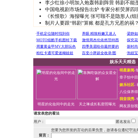
李少红徐小明加入炮轰韩剧阵营 韩剧不能
中国电视剧市场报告出炉 专家分析荧屏四
《长恨歌》海报曝光 张可颐不是隐形人(组
制片人要跟“韩剧”算账 都是孔方兄惹的祸
娱乐天天精选
·
明星新闻
-
·
章子怡中田
·
娱乐社区
-
·
八位保养得
·
我音我秀
-
明星的化妆间中的走光
关之琳成长私密照曝光
·
网友原创视
请发表您的看法
用户：
匿名发出
您要为您所发的言论的后果负责，故请各位遵纪守法
留言：