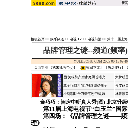
新
搜狐首页
>>
娱乐频道
>>
电视 TV
>>
电视前沿
>>
第十一届上海
品牌管理之谜--频道(频
YULE.SOHU.COM 2005-06-15 0
页面功能 【
我来说两句(
0
)
】 【
收藏本文
】 【
热点排行
】
图:关咏荷产后家庭照首曝光
大牌明星
章子怡愿为"他"息影结婚生子
蒋雯丽
小S婆婆4千万豪宅慰劳媳妇
林青霞
金巧巧：闺房中听真人秀(图)
北京升级
第11届上海电视节“白玉兰”国
第四场：《品牌管理之谜——频道
理》