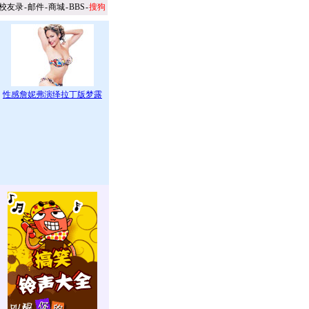
校友录
-
邮件
-
商城
-
BBS
-
搜狗