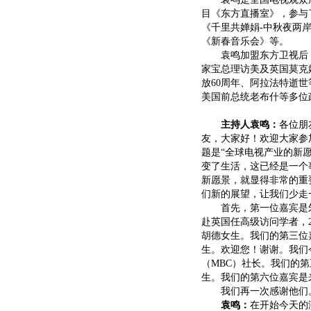
目《东方直播室》，参与
《千里共婵娟-中秋夜两
《新春音乐会》等。
袁鸣加盟东方卫视后，
家宝总理访美及英国莫克
放60周年、阿拉法特逝
美国前总统老布什等多位
主持人袁鸣：
各位朋
友，大家好！欢迎大家参
题是“全球电视产业的新
变了生活，这已经是一个
新愿景，就显得非常的重
们新的展望，让我们少走
首先，第一位嘉宾是朱虹
赴英国任高级访问学者，2
胡德女生。我们的第三位
生。欢迎您！谢谢。我们
（MBC）社长。我们的
生。我们的第六位嘉宾是
我们再一次感谢他们
袁鸣：
在开始今天的