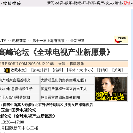
新闻
-
体育
-
娱乐
-
财经
-
IT
-
汽车
-
房产
-
女人
-
短信
-
彩信
-
 TV
>>
电视前沿
>>
第十一届上海电视节
>>
最新报道
高峰论坛《全球电视产业新愿景》
ULE.SOHU.COM 2005-06-12 20:08 来源：
搜狐娱乐
 【
收藏本文
】 【
热点排行
】【
推荐
】【字体：
大
中
小
】【
打印
】 【
关闭
】
咏荷产后家庭照首曝光
大牌明星们的卖身契曝光(图)
为"他"息影结婚生子
蒋雯丽曾落榜张国立曾当工人
婆4千万豪宅慰劳媳妇
林青霞首度回应婚变传闻
：闺房中听真人秀(图)
北京升级特别唱区 搜狗女声海选再启
白玉兰”国际电视论坛
论坛《全球电视产业新愿景》
:30—17:00
号国际新闻中心二楼