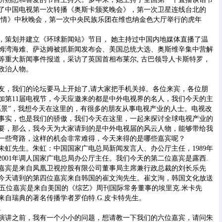
了中国电视第一次转播《奥斯卡颁奖晚会》，第一次卫星连线台北的
岸情》中秋晚会，第一次中央民族乐团在维也纳金色大厅举行的虎年
策划并建立《环球新闻站》节目， 她主持过中国内地媒体直播了温
姆湾海难、萨达姆被抓新闻发布会、美国总统大选、奥斯维辛集中营解
世等重大新闻事件报道，采访了英国首相布莱尔, 古巴领导人卡斯特罗，
政治人物。
友，我们的论坛要马上开始了,请大家把手机关掉。各位来宾，各位朋
加第11届电视节，今天应邀来的都是中外电视界的名人，我们今天的主
愿景”，我想今天在这里的，有很多的朋友从事电视产业的人士。电视改
事实，也是我们的骄傲，我们今天在这里，一起来探讨全球电视产业的
要，那么，我今天为大家请到的是中外电视届的风云人物，能够带给我
一些弯路，这样的机会非常难得，今天来得的是哪些嘉宾呢？
先生。朱虹：中国国家广电总局新闻发言人、办公厅主任，1989年
001年调人国家广电总局办公厅主任。我们今天的第二位嘉宾是露西.
嘉宾是来自凤凰卫视控股有限公司董事局主席兼行政总裁的刘长乐先
今天请到的第四位嘉宾来自韩国的崔文洵先生。崔文洵，韩国文化放送
第五位嘉宾是来自美国的《综艺》周刊国际常务董事的埃里克.米卡先
来自瑞典的著名传播学者罗伯特.G.皮卡特先生。
。
演讲之前，我有一个小小的问题，想请教一下我们的六位嘉宾，请问朱