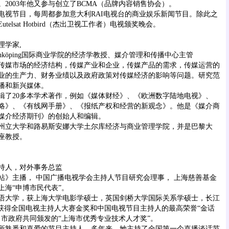
2003年他又参与创立了BCMA（品牌内容销售协会）。
节目，每周都参加意大利RAI电视台的商业娱乐新闻节目。除此之
elsat Hotbird（杰出卫视工作者）电视颁奖晚会。
学家,
Jönköping国际商业学院的经济学教授、媒介管理和传播中心主管
媒市场的经济结构，传媒产业和企业，传媒产品的需求，传媒运营的
业的生产力、财务业绩以及政府政策对传媒经济的影响等问题。研究范
播和新兴媒体。
20多本学术著作，例如《媒体财经》、《欧洲数字陆地电视》、
略》、《有线网手册》、《报纸产权和经营的新观念》。他是《媒介商
媒介经济期刊》的创始人和编辑。
立大学和路易斯安娜大学土尔库经济与商业管理学院，并是巴黎大
座教授。
人，对外事务总监
主播， 中国广播电视学会主持人节目研究会理事， 上海慈善基金
上海“申博市民代表”。
大学，获上海大学电影学硕士，英国剑桥大学国际关系学硕士，长江
后获得全国电视主持人大赛金奖和中国电视节目主持人的最高荣誉“金话
，市政府共同颁发的“上海市优秀专业技术人才奖”。
熟悉和喜爱的节目主持人。多年来，她主持了全国第一个直播谈话节