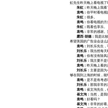
虹先生昨天晚上看电视了
朱虹：
昨天晚上我看
袁鸣：
你平时看电视
朱虹：
很多。
袁鸣：
你看电视的方
朱虹：
既看也享乐。
袁鸣：
非常的感谢。
露西-胡德：
我是比
希望美国的广告业会这么
袁鸣：
刘长乐先生，
刘长乐：
我当然每天
袁鸣：
你有没有除凤
刘长乐：
我主要不是
袁鸣：
昨天晚上看的
刘长乐：
主要是因为
够在我到上海的时候，能
袁鸣：
是不是有考虑
刘长乐：
那我非常的
袁鸣：
崔文洵先生，
崔文洵：
当然，是我
袁鸣：
好看吗？
崔文洵：
非常的好看