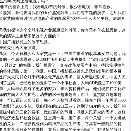
先生你昨天晚上看电视了吗？
非常的喜欢上海，我看电影节的时候，很少看电视，非常抱歉。
位嘉宾，我们要请我们的五位嘉宾就坐，我们有主题的演讲，之后我们
大家共同来探讨“全球电视产业的新愿景”这样一个宏大的主题。谢谢各
我们探讨这个全球电视产业新愿景的时候，你今天有什么新思路，这
天的演讲主题是不是这个方面的？
中国广播影视业的改革思路。
朱虹先生给大家演讲。
高兴，今天有机会和大家交流一下，中国广播业的改革和发展问题，我
的一个总体思路，从2003年6月开始，中央提出了“进行宏观体制改
路，经过2年的实践，我们摸索了一套在改革发展当中的一些比较规律的
的整体思路，第一，满足。中国广播影视业首先是我们改革的根本目
足广大人民群众对于精神文化产品的需求。进入新世纪以来，中国人民
了提高，已经逐步的走向了一个小康社会，人均GDP超过了1000美
加，人民群众具有了更多的财力，来欣赏精神产品，他们现在在文化产
择的方面大大的扩充，消费的水平越来越高，而且，鉴赏能力越来越
，可以看到50套节目，每一个人都可以看到，现在全国一年需要5000
做到了2000多亿。我们现在的出口工业，达到了GDP的70％，我们的
据媒体的分工化的要求，做出更好的节目，满足人民群众的需求，这样
有经济效益和社会效益。这是第一条。第二条，两个关键，一个关键就
性的关系，广播影视业作为精神产品的生产者，它具有一般商品的特
要具有艺术形态的特殊性，关系到国家的安全和稳定，有很多的节目，