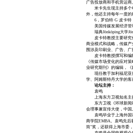
广告投放商和手机营运商。
米卡先生现主持多个电视
外，他还主持每年一度的Eut
6，罗伯特·G·皮卡特
美国传媒发展经济管理
瑞典Jönköping大学
皮卡特教授主要研究传
商业模式和战略，传媒产
围涉及印刷业、广告、广
皮卡特教授撰写和编辑了
《传媒市场变化的应对策
业研究期刊》的编辑，《
现任教于加利福尼亚州
学、阿姆斯特丹大学的客
论坛主持：
袁鸣
上海东方卫视知名主持
东方卫视《环球新闻站》
会理事兼宣传大使，中国
袁鸣毕业于上海外国语
商学院EMBA。袁鸣先
筒”奖，还获得上海市委
袁鸣是全国电视观众所