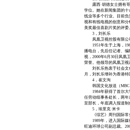
露西·胡德女士拥有哥
学位。她在新闻集团的十
线业等多个行业。目前负
视和有线电视的创意和分
美奖最佳喜剧片奖的评委
3，刘长乐
凤凰卫视控股有限公司
1951年生于上海，19
播电台，先后任记者、编辑
视，2000年6月30日
荣誉。他领导的凤凰卫视
刘长乐热衷于社会文化活动
月，刘长乐增补为香港特
4，崔文洵
韩国文化放送（MBC
1984年获得了首尔大学
任劳动组事务处长，两年后
至部长，年底调入报道制作
5，埃里克·米卡
《综艺》周刊国际常
1989年，进入国际媒
旺迪环球公司副总裁。2