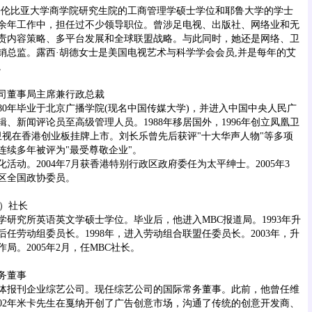
伦比亚大学商学院研究生院的工商管理学硕士学位和耶鲁大学的学士
余年工作中，担任过不少领导职位。曾涉足电视、出版社、网络业和无
责内容策略、多平台发展和全球联盟战略。与此同时，她还是网络、卫
销总监。露西·胡德女士是美国电视艺术与科学学会会员,并是每年的艾
。
董事局主席兼行政总裁
80年毕业于北京广播学院(现名中国传媒大学)，并进入中国中央人民广
、新闻评论员至高级管理人员。1988年移居国外，1996年创立凤凰卫
凤凰卫视在香港创业板挂牌上市。刘长乐曾先后获评"十大华声人物"等多项
连续多年被评为"最受尊敬企业"。
。2004年7月获香港特别行政区政府委任为太平绅士。2005年3
区全国政协委员。
）社长
研究所英语英文学硕士学位。毕业后，他进入MBC报道局。1993年升
任劳动组委员长。1998年，进入劳动组合联盟任委员长。2003年，升
局。2005年2月，任MBC社长。
务董事
体报刊企业综艺公司。现任综艺公司的国际常务董事。此前，他曾任维
002年米卡先生在戛纳开创了广告创意市场，沟通了传统的创意开发商、