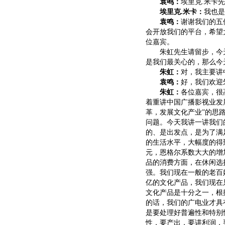
袁鸣：
埃里克.米卡
埃里克.米卡：
我也是
袁鸣：
谢谢我们的五
会开放我们的平台，希望
位嘉宾。
朱虹先生请留步，今天
是我们最关心的，那么今
朱虹：
对，我主要讲
袁鸣：
好，我们欢迎
朱虹：
各位嘉宾，很
着重讲中国广播影视业发展
革，发展文化产业”的思
问题。今天我讲一讲我们
的、是出发点，是为了满
的生活水平，大幅度的得到
元，恩格尔系数大大的增
品的消费方面，在休闲选
强。我们现在一般的老百姓
亿的文化产品，我们现在只
文化产品是十分之一，根
的话，我们的广电业才具
是要处理好普遍性和特别
性，要产出，要讲利润，