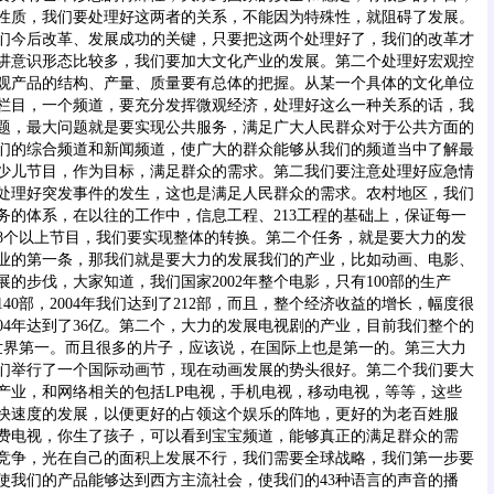
性质，我们要处理好这两者的关系，不能因为特殊性，就阻碍了发展。
们今后改革、发展成功的关键，只要把这两个处理好了，我们的改革才
讲意识形态比较多，我们要加大文化产业的发展。第二个处理好宏观控
观产品的结构、产量、质量要有总体的把握。从某一个具体的文化单位
栏目，一个频道，要充分发挥微观经济，处理好这么一种关系的话，我
题，最大问题就是要实现公共服务，满足广大人民群众对于公共方面的
们的综合频道和新闻频道，使广大的群众能够从我们的频道当中了解最
少儿节目，作为目标，满足群众的需求。第二我们要注意处理好应急情
处理好突发事件的发生，这也是满足人民群众的需求。农村地区，我们
务的体系，在以往的工作中，信息工程、213工程的基础上，保证每一
8个以上节目，我们要实现整体的转换。第二个任务，就是要大力的发
业的第一条，那我们就是要大力的发展我们的产业，比如动画、电影、
的步伐，大家知道，我们国家2002年整个电影，只有100部的生产
140部，2004年我们达到了212部，而且，整个经济收益的增长，幅度很
，2004年达到了36亿。第二个，大力的发展电视剧的产业，目前我们整个的
目前世界第一。而且很多的片子，应该说，在国际上也是第一的。第三大力
们举行了一个国际动画节，现在动画发展的势头很好。第二个我们要大
产业，和网络相关的包括LP电视，手机电视，移动电视，等等，这些
快速度的发展，以便更好的占领这个娱乐的阵地，更好的为老百姓服
费电视，你生了孩子，可以看到宝宝频道，能够真正的满足群众的需
竞争，光在自己的面积上发展不行，我们需要全球战略，我们第一步要
使我们的产品能够达到西方主流社会，使我们的43种语言的声音的播