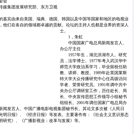
委会
媒集团发展研究部、东方卫视
嘉宾由来自美国、瑞典、德国、韩国以及中国等国家和地区的电视业
，他们在各自的领域都卓越的贡献。
论坛的主持人也都是业界的资深人
士。
1，朱虹
中国国家广电总局新闻发言人、
办公厅主任
1957年生，湖北洪湖市人。研究
员，法学博士。1977年考入武汉华中
师范大学政治系学习，毕业留校任助
教、讲师、教授。1989年赴英国莱斯
特大学大众传播研究中心任高级访问
学者、荣誉研究员。1991年调中共中
央办公厅调研室工作，历任处长、局
长、中央宣传思想工作领导小组秘书
组组长。2001年调任国家广电总局办
新闻发言人、中国广播电影电视集团秘书长。其论文多次被《人民日
光明日报》、《经济日报》等发表。主要著作有：《社会主义意识形态
明研究》、《广播影视业：改革与发展》等。