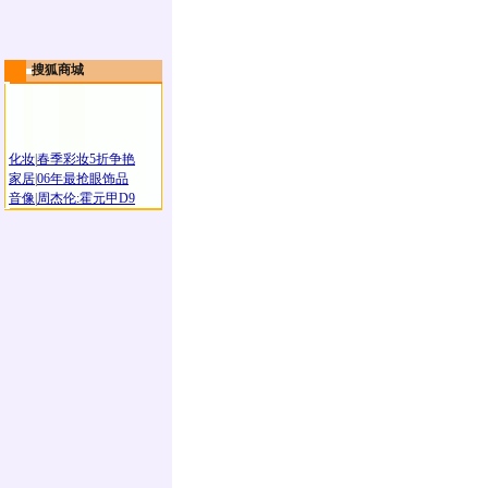
搜狐商城
化妆
|
春季彩妆5折争艳
家居
|
06年最抢眼饰品
音像
|
周杰伦:霍元甲D9