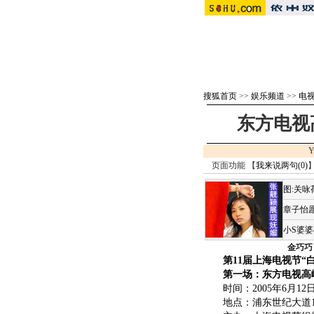
搜狐首页
>>
娱乐频道
>>
电视
东方电视
Y
页面功能 【
我来说两句(
0
)
】
图:关
章子怡愿
小S婆
金巧巧
第11届上海电视节“
第一场：东方电视高峰
时间：2005年6月12日13
地点：浦东世纪大道1