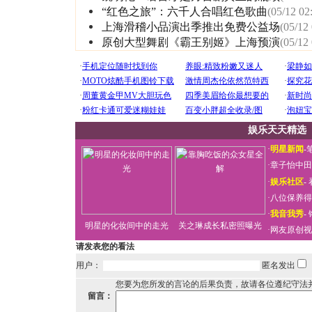
“红色之旅”：六千人合唱红色歌曲
(05/12 02
上海滑稽小品演出季推出免费公益场
(05/12
原创大型舞剧《霸王别姬》上海预演
(05/12
娱乐天天精选
·
明星新闻
-
·
章子怡中田
·
娱乐社区
-
·
八位保养得
·
我音我秀
-
明星的化妆间中的走光
关之琳成长私密照曝光
·
网友原创视
请发表您的看法
用户：
匿名发出
您要为您所发的言论的后果负责，故请各位遵纪守法
留言：