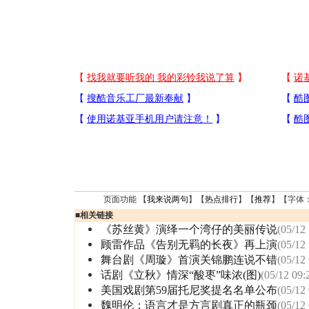
页面功能 【
我来说两句
】【
热点排行
】【
推荐
】【字体
■
相关链接
《苏丝黄》演绎一个湾仔的美丽传说
(05/12
顾雷作品《告别无羁的长夜》再上演
(05/12
舞台剧《周璇》首演关锦鹏连说不错
(05/12
话剧《立秋》情深“酸枣”味浓(图)
(05/12 09:
美国戏剧第59届托尼奖提名名单公布
(05/12
魏明伦：语言才是方言剧真正的瓶颈
(05/12