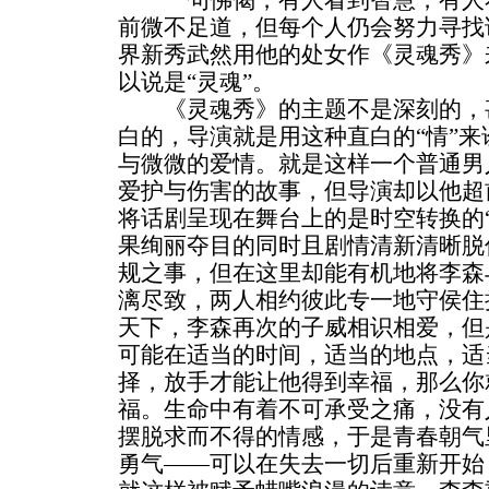
一句佛偈，有人看到智慧，有人看
前微不足道，但每个人仍会努力寻找
界新秀武然用他的处女作《灵魂秀》
以说是“灵魂”。
《灵魂秀》的主题不是深刻的，甚
白的，导演就是用这种直白的“情”
与微微的爱情。就是这样一个普通男
爱护与伤害的故事，但导演却以他超
将话剧呈现在舞台上的是时空转换的
果绚丽夺目的同时且剧情清新清晰脱
规之事，但在这里却能有机地将李森
漓尽致，两人相约彼此专一地守侯住
天下，李森再次的子威相识相爱，但
可能在适当的时间，适当的地点，适
择，放手才能让他得到幸福，那么你
福。生命中有着不可承受之痛，没有
摆脱求而不得的情感，于是青春朝气
勇气——可以在失去一切后重新开始