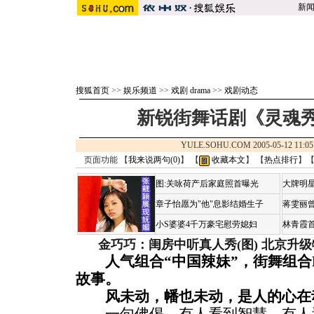
新
搜狐首页
>>
娱乐频道
>>
戏剧 drama
>>
戏剧动态
新锐街舞话剧《灵魂
YULE.SOHU.COM 2005-05-12 1
页面功能 【
我来说两句(
0
)
】 【
收藏本文
】 【
热点排行
】
图:关咏荷产后家庭照首曝光
大牌明星
章子怡愿为"他"息影结婚生子
蒋雯丽
小S婆婆4千万豪宅慰劳媳妇
林青霞
金巧巧：闺房中听真人秀(图)
北京升级
人气组合“中国辣妹”，街舞组合DE
故事。
风未动，幡也未动，是人的心在