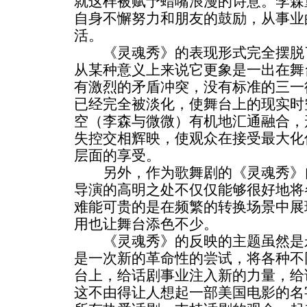
就这样被赋予蜡嘴浪漫的诗意。李森
自身不懈努力和朋友的鼓励，从事业
活。
《灵魂秀》的表现形式完全摆脱了
从某种意义上来说它更象是一出在舞
有激烈的矛盾冲突，没有标准的三一
已经完全被淡化，使舞台上的现实时
空（李森与微微）有机地汇通融合，
失控交相辉映，使观众在接受最大化
层面的享受。
另外，作为歌舞剧的《灵魂秀》自
导演的高明之处不仅仅能够很好地将
难能可贵的是在频繁的转换场景中展
用也让舞台添色不少。
《灵魂秀》的反映的主题虽然是永
是一次新的革命性的尝试，将各种不
台上，给话剧事业注入新的力量，给
这不由得让人想起一部美国电影的名