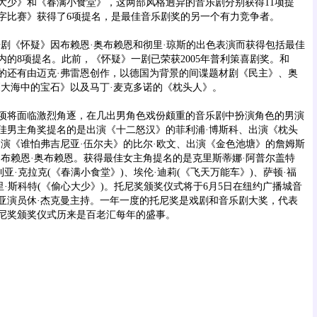
》和《春满小食堂》，这两部风格迥异的音乐剧分别获得11项提
拼字比赛》获得了6项提名，是最佳音乐剧奖的另一个有力竞争者。
《怀疑》因布赖恩·奥布赖恩和彻里·琼斯的出色表演而获得包括最佳
内的8项提名。此前，《怀疑》一剧已荣获2005年普利策喜剧奖。和
的还有由迈克·弗雷恩创作，以德国为背景的间谍题材剧《民主》、奥
《大海中的宝石》以及马丁·麦克多诺的《枕头人》。
将面临激烈角逐，在几出男角色戏份颇重的音乐剧中扮演角色的男演
佳男主角奖提名的是出演《十二怒汉》的菲利浦·博斯科、出演《枕头
出演《谁怕弗吉尼亚·伍尔夫》的比尔·欧文、出演《金色池塘》的詹姆斯
的布赖恩·奥布赖恩。获得最佳女主角提名的是克里斯蒂娜·阿普尔盖特
利亚·克拉克(《春满小食堂》)、埃伦·迪莉(《飞天万能车》)、萨顿·福
里·斯科特(《偷心大少》)。托尼奖颁奖仪式将于6月5日在纽约广播城音
亚演员休·杰克曼主持。一年一度的托尼奖是戏剧和音乐剧大奖，代表
尼奖颁奖仪式历来是百老汇每年的盛事。