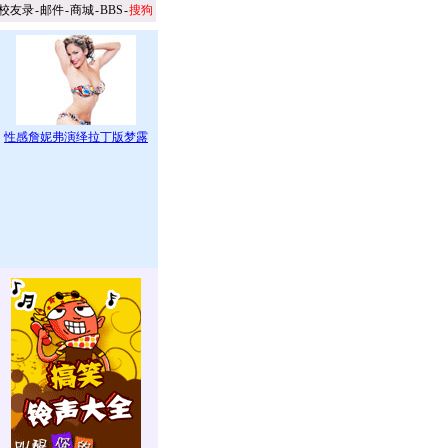
校友录
-
邮件
-
商城
-
BBS
-
搜狗