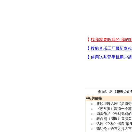
页面功能 【
我来说两
■
相关链接
新锐街舞话剧《灵魂秀
《苏丝黄》演绎一个湾
顾雷作品《告别无羁的
舞台剧《周璇》首演关
话剧《立秋》情深“酸枣
魏明伦：语言才是方言