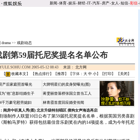
新闻
-
体育
-
娱乐
-
财经
-
IT
-
汽车
-
房产
-
女人
-
短信
-
彩信
-
drama
>>
戏剧动态
戏剧第59届托尼奖提名名单公布
YULE.SOHU.COM 2005-05-12 08:43 来源：
北方网
 【
收藏本文
】 【
热点排行
】【
推荐
】【字体：
大
中
小
】【
打印
】 【
关闭
】
咏荷产后家庭照首曝光
大牌明星们的卖身契曝光(图)
为"他"息影结婚生子
蒋雯丽曾落榜张国立曾当工人
婆4千万豪宅慰劳媳妇
林青霞首度回应婚变传闻
：闺房中听真人秀(图)
北京升级特别唱区 搜狗女声海选再启
制作人联盟10日公布了第59届托尼奖提名名单，根据英国另类喜剧
《斯帕马罗特》获得包括最佳音乐剧奖在内的14项提名，成为今年托尼