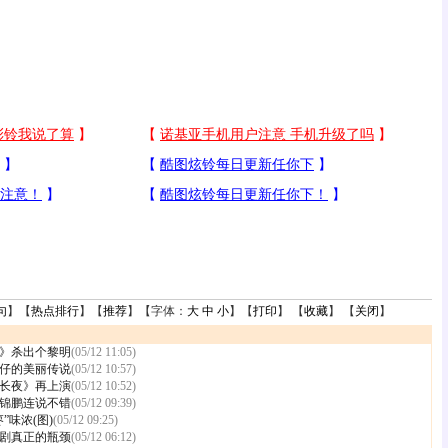
句
】【
热点排行
】【
推荐
】【字体：
大
中
小
】【
打印
】 【
收藏
】 【
关闭
】
》杀出个黎明
(05/12 11:05)
仔的美丽传说
(05/12 10:57)
长夜》再上演
(05/12 10:52)
锦鹏连说不错
(05/12 09:39)
”味浓(图)
(05/12 09:25)
剧真正的瓶颈
(05/12 06:12)