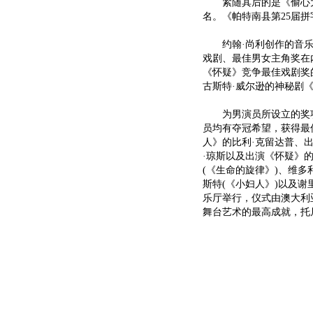
紧随其后的是《偷心大少
名。《帕特南县第25届
约翰·尚利创作的音乐剧
戏剧、最佳男女主角奖在
《怀疑》竞争最佳戏剧奖
古斯特·威尔逊的神秘剧
为男演员所设立的奖项
员均有夺冠希望，获得最
人》的比利·克留达普、
·琼斯以及出演《怀疑》
(《生命的旋律》)、维多
斯特(《小妇人》)以及谢
乐厅举行，仪式由澳大利
舞台艺术的最高成就，托