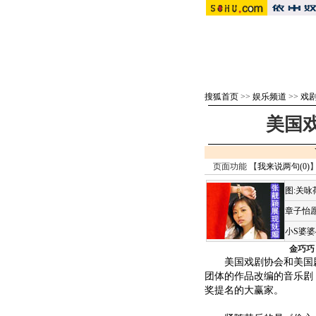
搜狐首页
>>
娱乐频道
>>
戏剧 
美国
页面功能 【
我来说两句(
0
)
】
图:关
章子怡愿
小S婆
金巧巧
美国戏剧协会和美国剧场
团体的作品改编的音乐剧
奖提名的大赢家。