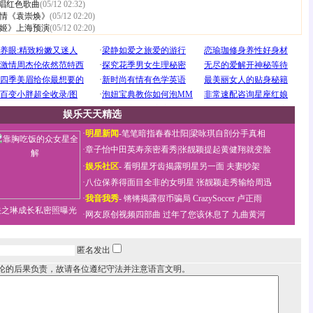
合唱红色歌曲
(05/12 02:32)
情《袁崇焕》
(05/12 02:20)
姬》上海预演
(05/12 02:20)
娱乐天天精选
·
明星新闻
-
笔笔暗指春春壮阳
|
梁咏琪自剖分手真相
·
章子怡中田英寿亲密看秀
|
张靓颖提起黄健翔就变脸
·
娱乐社区
-
看明星牙齿揭露明星另一面
夫妻吵架
·
八位保养得面目全非的女明星
张靓颖走秀输给周迅
·
我音我秀
-
锵锵揭露假币骗局
CrazySoccer 卢正雨
关之琳成长私密照曝光
·
网友原创视频四部曲
过年了您该休息了
九曲黄河
匿名发出
论的后果负责，故请各位遵纪守法并注意语言文明。