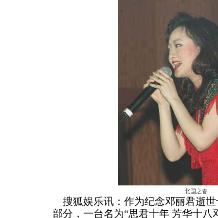
北国之春
搜狐娱乐讯：作为纪念邓丽君逝世
部分，一台名为“思君十年 芳华十八