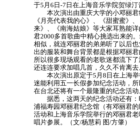
于5月6日-7日在上海音乐学院贺绿
本次演出由重庆大学的小邓丽君纪
《月亮代表我的心》、《甜蜜蜜》、
来》、《南海姑娘》等大家耳熟能详
君2000多首歌曲中精心挑选出来的
相似，就连邓丽君的弟弟听了以后也
出的服装和舞台背景都是根据邓丽君
所以很多现场观看的老歌迷都流下了
还连连要求加唱几首，久久不肯离去
本次演出原定于5月8日在上海举
迷能利用五一长假参加纪念活动，所
在台北还将有一个最隆重的纪念活动
据悉，这两天的纪念活动还有：昨
浦福寿园邓丽君纪念馆（有邓丽君的
活动和上海音乐学院举行的邓丽君老
唱片参展。（文/杨慧莉 图/方肇）