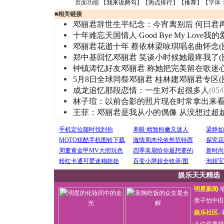
页面功能 【
我来说两句
】【
热点排行
】【
推荐
】【字体
■
相关链接
邓丽君辞世生平纪念：今宵离别后 何日君
十年难忘天国情人 Good Bye My Love我
邓丽君花逝十年 蔡依林梁咏琪唱名曲怀念(
郑中基回忆邓丽君 笑谈小时候她最疼我了(
钟镇涛忆好友邓丽君 称她把完美留在歌迷
5月8日全球同祭邓丽君 桂林建邓丽君专区(
成龙追忆那段恋情：一生对不起很多人
(05/
林子瑄：以前合影的照片现在时常拿出来
王菲：邓丽君是我从小的偶像 从没想过超
娱乐天天精选
·
明星新闻
-
·
章子怡中田
·
娱乐社区
-