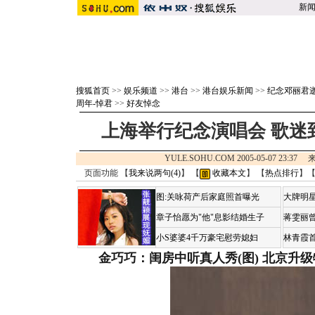
新
搜狐首页
>>
娱乐频道
>>
港台
>>
港台娱乐新闻
>>
纪念邓丽君
周年-悼君
>>
好友悼念
上海举行纪念演唱会 歌迷
YULE.SOHU.COM 2005-05-07 23:37
页面功能 【
我来说两句(
4
)
】 【
收藏本文
】 【
热点排行
】
图:关咏荷产后家庭照首曝光
大牌明星
章子怡愿为"他"息影结婚生子
蒋雯丽
小S婆婆4千万豪宅慰劳媳妇
林青霞
金巧巧：闺房中听真人秀(图)
北京升级