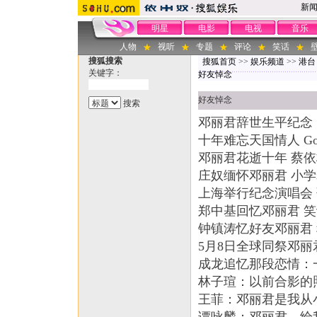
新
明星
电影
电视
音乐
人物
视听
专题
评论
笑话
搜狐搜索
搜狐首页
>>
娱乐频道
>>
港台
关键字：
好友悼念
好友悼念
邓丽君辞世生平纪念
十年难忘天国情人 Good
邓丽君花逝十年 蔡依
庄奴缅怀邓丽君 小学
上海举行纪念演唱会 
郑中基回忆邓丽君 笑
钟镇涛忆好友邓丽君
5月8日全球同祭邓丽
成龙追忆那段恋情：
林子瑄：以前合影的
王菲：邓丽君是我从