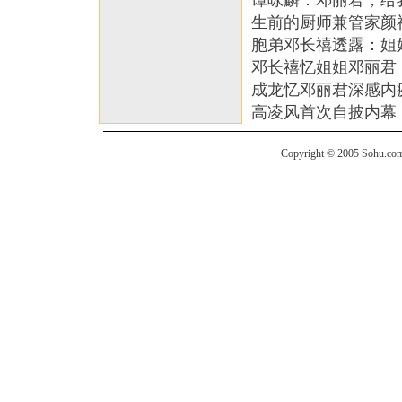
谭咏麟：邓丽君，给
生前的厨师兼管家颜
胞弟邓长禧透露：姐
邓长禧忆姐姐邓丽君
成龙忆邓丽君深感内疚
高凌风首次自披内幕：
Copyright © 2005 Sohu.com I