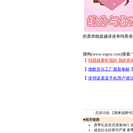
的票房能超越讲述单纯香港
搜狗(
www.sogou.com
)搜索:
页面功能 【
我来说两句
■
相关链接
唐季礼派发浪漫戛纳行 
成龙比去好莱坞严肃 唐