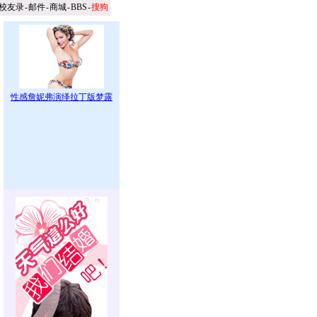
校友录
-
邮件
-
商城
-
BBS
-
搜狗