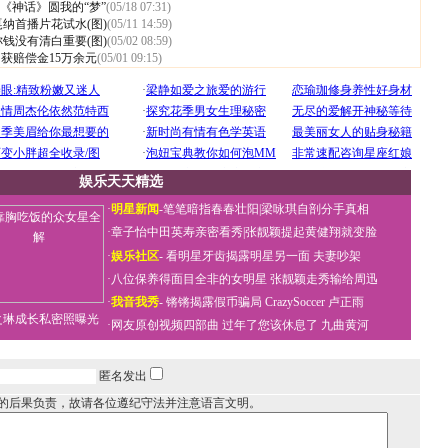
《神话》圆我的“梦”
(05/18 07:31)
纳首播片花试水(图)
(05/11 14:59)
钱没有清白重要(图)
(05/02 08:59)
 获赔偿金15万余元
(05/01 09:15)
娱乐天天精选
·
明星新闻
-
笔笔暗指春春壮阳
|
梁咏琪自剖分手真相
·
章子怡中田英寿亲密看秀
|
张靓颖提起黄健翔就变脸
·
娱乐社区
-
看明星牙齿揭露明星另一面
夫妻吵架
·
八位保养得面目全非的女明星
张靓颖走秀输给周迅
·
我音我秀
-
锵锵揭露假币骗局
CrazySoccer 卢正雨
之琳成长私密照曝光
·
网友原创视频四部曲
过年了您该休息了
九曲黄河
匿名发出
的后果负责，故请各位遵纪守法并注意语言文明。