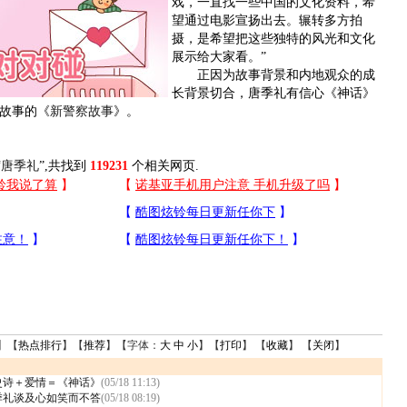
戏，一直找一些中国的文化资料，希
望通过电影宣扬出去。辗转多方拍
摄，是希望把这些独特的风光和文化
展示给大家看。”
正因为故事背景和内地观众的成
长背景切合，唐季礼有信心《神话》
故事的《
新警察故事
》。
“
唐季礼
”,共找到
119231
个相关网页.
】【
热点排行
】【
推荐
】【字体：
大
中
小
】【
打印
】 【
收藏
】 【
关闭
】
史诗＋爱情＝《神话》
(05/18 11:13)
季礼谈及心如笑而不答
(05/18 08:19)