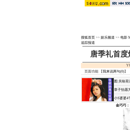
搜狐首页
>>
娱乐频道
>>
电影 M
追踪报道
唐季礼首度
Y
页面功能 【
我来说两句(
0
)
】 
图:关咏
章子怡愿为
小S婆婆
金巧巧：