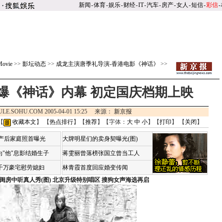
新闻
-
体育
-
娱乐
-
财经
-
IT
-
汽车
-
房产
-
女人
-
短信
-
彩信
-
ovie
>>
影坛动态
>>
成龙主演唐季礼导演-香港电影《神话》
>>
爆《神话》内幕 初定国庆档期上映
ULE.SOHU.COM 2005-04-01 15:25 来源：
新京报
【
收藏本文
】 【
热点排行
】【
推荐
】【字体：
大
中
小
】【
打印
】 【
关闭
】
荷产后家庭照首曝光
大牌明星们的卖身契曝光(图)
"他"息影结婚生子
蒋雯丽曾落榜张国立曾当工人
4千万豪宅慰劳媳妇
林青霞首度回应婚变传闻
闺房中听真人秀(图)
北京升级特别唱区 搜狗女声海选再启