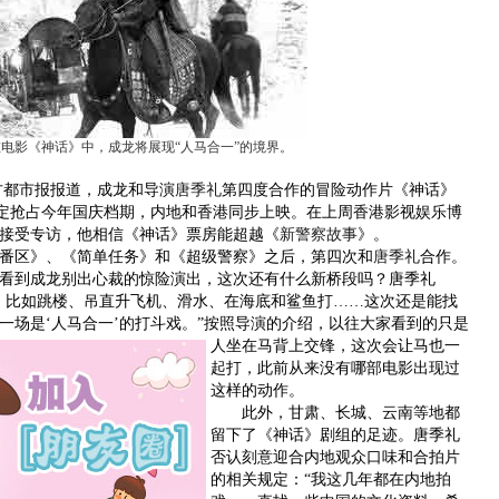
在电影《神话》中，成龙将展现“人马合一”的境界。
方都市报报道，成龙和导演
唐季礼
第四度合作的冒险动作片《神话》
确定抢占今年国庆档期，内地和香港同步上映。在上周香港影视娱乐博
接受专访，他相信《神话》票房能超越《
新警察故事
》。
区》、《简单任务》和《超级警察》之后，第四次和
唐季礼
合作。
看到成龙别出心裁的惊险演出，这次还有什么新桥段吗？唐季礼
，比如跳楼、吊直升飞机、滑水、在海底和鲨鱼打……这次还是能找
一场是‘人马合一’的打斗戏。
”按照导演的介绍，以往大家看到的只是
人坐在马背上交锋，这次会让马也一
起打，此前从来没有哪部电影出现过
这样的动作。
此外，甘肃、长城、云南等地都
留下了《神话》剧组的足迹。唐季礼
否认刻意迎合内地观众口味和合拍片
的相关规定：“我这几年都在内地拍