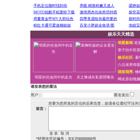
娱乐天天精选
·
明星新闻
-
笔
·
章子怡中田
·
娱乐社区
-
看
·
八位保养得
·
我音我秀
-
锵
明星的化妆间中的走光
关之琳成长私密照曝光
·
网友原创视
请发表您的看法
用户：
匿名发出
您要为您所发的言论的后果负责，故请各位遵纪守法并
留言：
*经营许可证编号：京ICP00000008号