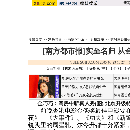
新
搜狐首页
>>
娱乐频道
>>
电影 Movie
>>
影坛动态
>>
第24届香港
[南方都市报]实至名归 
YULE.SOHU.COM 2005-03-29 15:2
页面功能 【
我来说两句
】【
我要“揪”错
】【
推荐
】【字
图:关咏荷产后家庭照首曝光
大牌明星们
章子怡愿为"他"息影结婚生子
蒋雯丽曾
小S婆婆4千万豪宅慰劳媳妇
林青霞首
金巧巧：闺房中听真人秀(图)
北京升级
前晚香港电影
金像奖
最佳电影要
夜》、
《大事件》
、
《功夫》
和《
新
镜头里的
周星驰
、尔冬升都十分紧张