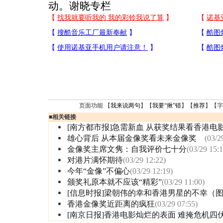
动。谢晓专栏
页面功能 【
我来说两句
】【
我要“揪”错
】【
推荐
】【字
■
相关链接
[南方都市报]急需新血 从获奖结果看香港电
雄心背后 从本届金像奖看未来金像奖
(03/2
金像奖主席文隽：自我评价七十分
(03/29 15:1
对港片满怀期待
(03/29 12:22)
今年“金像”不偏心
(03/29 12:19)
颁奖礼原本就不应该“精彩”
(03/29 11:00)
[信息时报]梁朝伟的幸和香港男星的不幸（
香港金像奖近距离的疯狂
(03/29 07:55)
[南京日报]香港电影灿烂的表面 难掩危机四