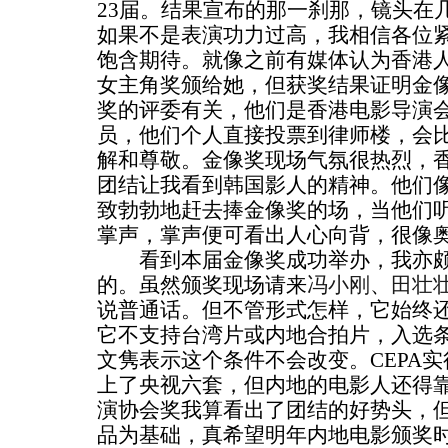
23届。结果宣布的那一刹那，镜头在
如果不是表演功力过高，我相信各位
饱含期待。就像之前有媒体认为香港
女主角奖颁给她，但获奖结果证明金
奖的评委有关，他们是香港电影导演
员，他们个人直接投票到律师楼，会
解和尊敬。金像奖现场气氛很热烈，
团结让我看到韩国影人的精神。他们
致勃勃地赶去捧金像奖的场，当他们
掌声，掌声便可看出人心向背，很像
看到本届金像奖成功举办，我亦颇
的。虽然颁奖现场请来
冯小刚
、
田壮
说普通话。但不管形式怎样，它始终
它不支持台湾片或内地合拍片，入选
文隽表示这个条件不会改变。CEPA
上了央视六套，但内地的电影人还得
演协会奖我算看出了团结的好势头，
品为基础，真希望明年内地电影颁奖