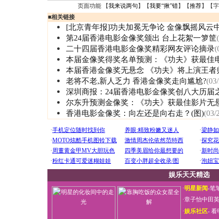
页面功能 【
我来说两句
】【
我要“揪”错
】【
推荐
】【字
■
相关链接
[北京青年报]功夫加冕无争论 金像飘摇风云
第24届香港电影金像奖颁出 台上花絮一箩筐
二十四届香港电影金像奖精彩网友评论摘录
(
本届金像奖得奖名单预测：《功夫》获最佳
本届香港金像奖无悬念 《功夫》将上演王者
老将不老,新人乏力 香港金像奖走向尴尬?
(03
深圳商报：24届香港电影金像奖创八大历届
尔东升预测金像奖：《功夫》获最佳影片无
香港电影金像奖：向左还是向右走？(图)
(03/
娱乐天天精选
·
明星新闻
-
笔
·
章子怡中田
·
娱乐社区
-
看