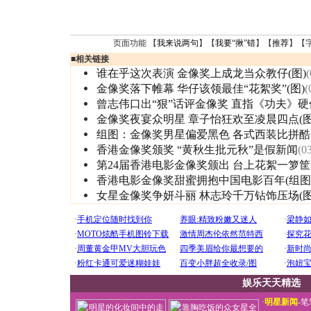
页面功能 【
我来说两句
】【
我要“揪”错
】【
推荐
】【
■
相关链接
谁在乎这次表演 金像奖上成龙当众教仔(图)
(
金像奖落下帷幕 华仔该领最佳“花絮奖”(图)
(
曾志伟口出“狠”话评金像奖 直指《功夫》硬
金像奖夜宴众明星 章子怡狂欢至凌晨四点(图
组图：金像奖男星偏爱黑色 各式西装比拼酷
香港金像奖颁奖 “黄秋生批元秋”是假新闻
(0
第24届香港电影金像奖颁出 台上花絮一箩筐
香港电影金像奖甜蜜拥抱中国电影百年(组图
女星金像奖争妍斗丽 林志玲千万钻饰压场(图
娱乐天天精选
·
明星新闻
-
笔