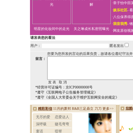
·
章子怡中田
·
娱乐社区
-
看
·
八位保养得
·
我音我秀
-
锵
明星的化妆间中的走光
关之琳成长私密照曝光
·
网友原创视
请发表您的看法
用户：
匿名发出
您要为您所发的言论的后果负责，故请各位遵纪守法并
留言：
*经营许可证编号：京ICP00000008号
*遵守《互联网电子公告服务管理规定》
*遵守《全国人大常委会关于维护互联网安全的规定》