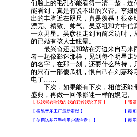
们脸上的毛孔都能看得一清二楚，连
能看到，真是有说不出的兴奋。李姗
出的丰胸近在咫尺，真是羡慕！很多
漂亮、精致、帅气。吴彦祖和方中信
一众男星。吴彦祖走到面前采访时，
的已婚有孩人士眩晕。
最兴奋还是和站在旁边来自马来西
者一起像影迷那样，见到每个明星走
的名字，在那一刻，还要什么矜持，
的只有一部傻瓜机，恨自己在刘嘉玲
电了……
下次，如果能有下次，相信还能带
盛典，再做一回像影迷一样的娱记。