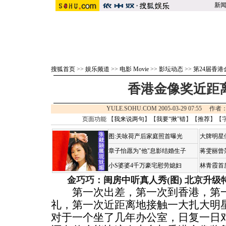
新
搜狐首页
>>
娱乐频道
>>
电影 Movie
>>
影坛动态
>>
第24届香港
香港金像奖近距
YULE.SOHU.COM 2005-03-29 07:55
页面功能 【
我来说两句
】【
我要“揪”错
】【
推荐
】【
图:关咏荷产后家庭照首曝光
大牌明星
章子怡愿为"他"息影结婚生子
蒋雯丽曾
小S婆婆4千万豪宅慰劳媳妇
林青霞首
金巧巧：闺房中听真人秀(图)
北京升级
第一次出差，第一次到香港，第一
礼，第一次近距离地接触一大扎大明
对于一个坐了几年办公室，日复一日