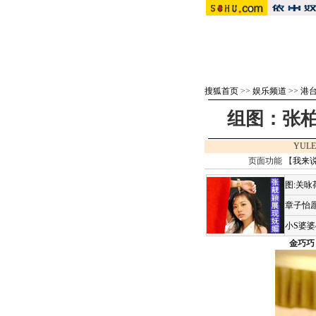
搜狐首页
>>
娱乐频道
>>
港
组图：张柏
YULE
页面功能 【
我来
图:关
章子怡愿
小S婆
金巧巧