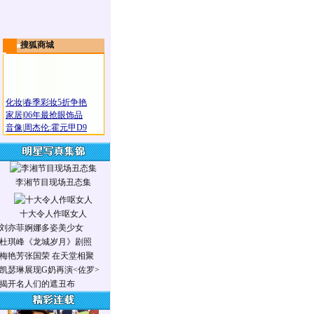
搜狐商城
化妆
|
春季彩妆5折争艳
家居
|
06年最抢眼饰品
音像
|
周杰伦:霍元甲D9
李湘节目现场丑态集
十大令人作呕女人
刘亦菲婀娜多姿美少女
杜琪峰《龙城岁月》剧照
梅艳芳张国荣 在天堂相聚
凯瑟琳展现G奶再演<佐罗>
揭开名人们的遮丑布