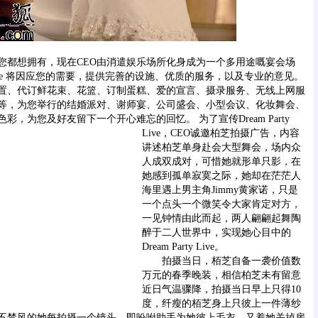
想拥有，现在CEO由消遣娱乐场所化身成为一个多用途嘅宴会场
rty Live 将因应您的需要，提供完善的设施、优质的服务，以及专业的意见。
置、代订鲜花束、花篮、订制蛋糕、爱的宣言、摄录服务、无线上网服
等，为您举行的结婚派对、谢师宴、公司盛会、小型会议、化妆舞会、
色彩，为您及好友留下一个开心难忘的回忆。
为了宣传Dream Party
Live，CEO诚邀柏芝拍摄广告，内容
讲述柏芝单身赴会大型舞会，场内众
人成双成对，可惜她就形单只影，在
她感到孤单寂寞之际，她却在茫茫人
海里遇上男主角Jimmy黄家诺，只是
一个点头一个微笑令大家肯定对方，
一见钟情由此而起，两人翩翩起舞陶
醉于二人世界中，实现她心目中的
Dream Party Live。
拍摄当日，栢芝自备一袭价值数
万元的春季晚装，相信柏芝未有留意
近日气温骤降，拍摄当日早上只得10
度，纤瘦的栢芝身上只彼上一件薄纱
不禁风的她每拍摄一个镜头，即吩咐助手为她彼上毛衣，又着她关掉房