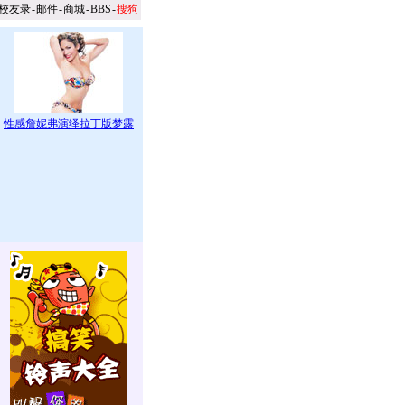
校友录
-
邮件
-
商城
-
BBS
-
搜狗