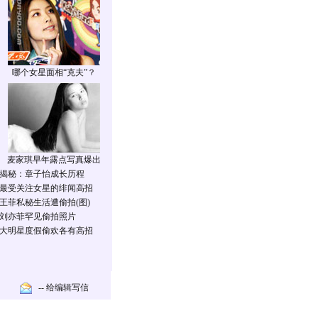
哪个女星面相“克夫”？
麦家琪早年露点写真爆出
揭秘：章子怡成长历程
最受关注女星的绯闻高招
王菲私秘生活遭偷拍(图)
刘亦菲罕见偷拍照片
大明星度假偷欢各有高招
-- 给编辑写信