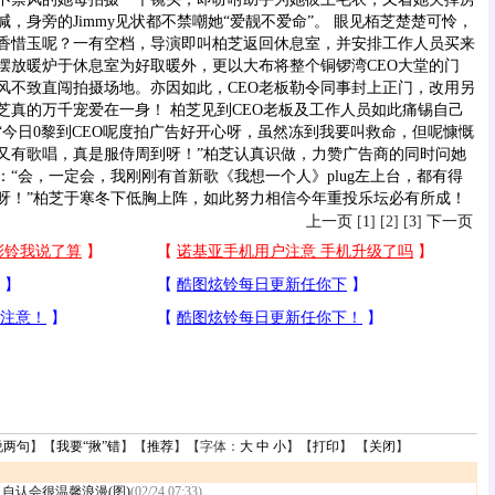
，身旁的Jimmy见状都不禁嘲她“爱靓不爱命”。 眼见栢芝楚楚可怜，
香惜玉呢？一有空档，导演即叫柏芝返回休息室，并安排工作人员买来
摆放暖炉于休息室为好取暖外，更以大布将整个铜锣湾CEO大堂的门
风不致直闯拍摄场地。亦因如此，CEO老板勒令同事封上正门，改用另
芝真的万千宠爱在一身！ 柏芝见到CEO老板及工作人员如此痛锡自己
“今日0黎到CEO呢度拍广告好开心呀，虽然冻到我要叫救命，但呢慷慨
又有歌唱，真是服侍周到呀！”柏芝认真识做，力赞广告商的同时问她
“会，一定会，我刚刚有首新歌《我想一个人》plug左上台，都有得
呀！”柏芝于寒冬下低胸上阵，如此努力相信今年重投乐坛必有所成！
上一页
[
1
] [2] [
3
]
下一页
说两句
】【
我要“揪”错
】【
推荐
】【字体：
大
中
小
】【
打印
】 【
关闭
】
自认会很温馨浪漫(图)
(02/24 07:33)