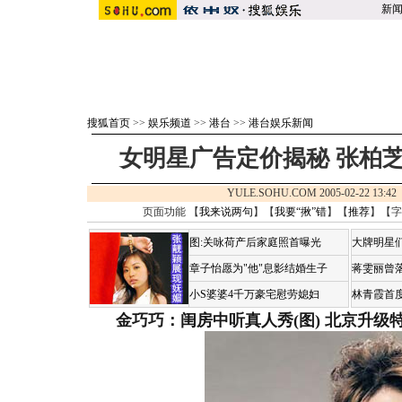
新
搜狐首页
>>
娱乐频道
>>
港台
>>
港台娱乐新闻
女明星广告定价揭秘 张柏芝
YULE.SOHU.COM 2005-02-22 13
页面功能 【
我来说两句
】【
我要“揪”错
】【
推荐
】【字
图:关咏荷产后家庭照首曝光
大牌明星们
章子怡愿为"他"息影结婚生子
蒋雯丽曾
小S婆婆4千万豪宅慰劳媳妇
林青霞首
金巧巧：闺房中听真人秀(图)
北京升级