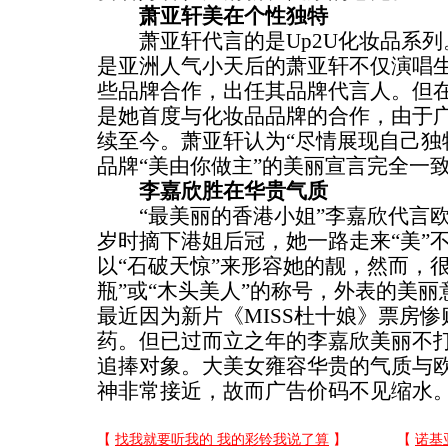
萧亚轩美在个性独特
萧亚轩代言的是Up2U化妆品系列
是亚洲人气小天后的萧亚轩不仅演唱
些品牌合作，出任其品牌代言人。但在2
是她首度与化妆品品牌的合作，由于
续至今。萧亚轩认为“尽情展现自己独
品牌“美由你做主”的美丽宣言完全一
李嘉欣胜在华贵气质
“最美丽的香港小姐”李嘉欣代言欧
岁时摘下港姐后冠，她一路走来“美”
以“石破天惊”来形容她的靓，然而，
瓶”或“木头美人”的称号，外表的美
最近因为新片《MISS杜十娘》票房
药。但已过而立之年的李嘉欣美丽不
追捧对象。大美女雍容华贵的气质与
神非常接近，故而广告价码不见缩水