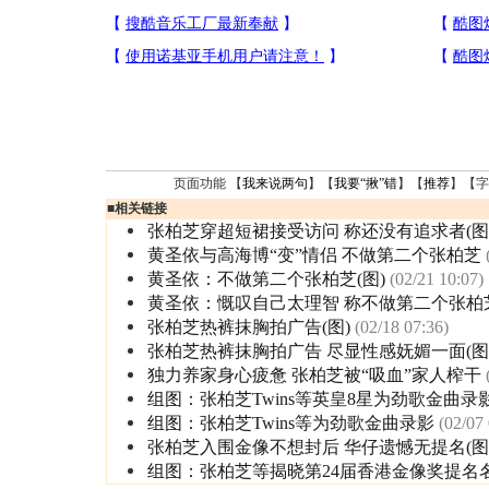
页面功能 【
我来说两句
】【
我要“揪”错
】【
推荐
】【字
■
相关链接
张柏芝穿超短裙接受访问 称还没有追求者(图
黄圣依与高海博“变”情侣 不做第二个张柏芝
黄圣依：不做第二个张柏芝(图)
(02/21 10:07)
黄圣依：慨叹自己太理智 称不做第二个张柏
张柏芝热裤抹胸拍广告(图)
(02/18 07:36)
张柏芝热裤抹胸拍广告 尽显性感妩媚一面(图
独力养家身心疲惫 张柏芝被“吸血”家人榨干
组图：张柏芝Twins等英皇8星为劲歌金曲录
组图：张柏芝Twins等为劲歌金曲录影
(02/07
张柏芝入围金像不想封后 华仔遗憾无提名(图
组图：张柏芝等揭晓第24届香港金像奖提名