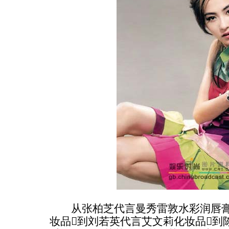
从张柏芝代言曼秀雷敦水彩润唇膏
妆品到刘若英代言艾文莉化妆品到陈