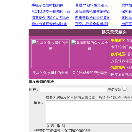
娱乐天天精选
·
明星新闻
-
笔
·
章子怡中田
·
娱乐社区
-
看
·
八位保养得
·
我音我秀
-
锵
明星的化妆间中的走光
关之琳成长私密照曝光
·
网友原创视
请发表您的看法
用户：
匿名发出
您要为您所发的言论的后果负责，故请各位遵纪守法并
留言：
*经营许可证编号：京ICP00000008号