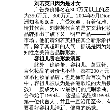
刘若英只因为是才女
广告身价排名在300万元以上的还
为350万元、300万元。2004年9月D
洲知名度颇高，广受欢迎，有着优雅
请其代言。刘若英代言的是艾文莉化妆品
品牌推出了旗下又一明星产品———
市场，他们请刘若英担任其全新形象
言，除了其超旺的人气，据说是因为
知性之美符合品牌形象。
容祖儿贵在形象清新
此外，徐静蕾、容祖儿、萧亚轩、
言化妆品的身价也不菲，都在200万
资系化妆品品牌，也是徐静蕾首次当
中，容祖儿被认为是香港歌坛的天后
孩》一度成为KTV最热门的点唱歌曲
合作始于1999年，这是自该品牌199
第一位代言人，并且一直沿用至今。
要看好容祖儿清新、健康的感觉。