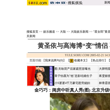
新
搜狐首页
>>
娱乐频道
>>
大陆
>>
大陆娱乐新闻
>>
“星女郎”黄
关新闻
黄圣依与高海博“变”情侣
YULE.SOHU.COM 2005-02-21 
页面功能 【
我来说两句(
0
)
】 【
收藏本文
】 【
热点排行
】
图:关咏荷产后家庭照首曝光
大牌明星
章子怡愿为"他"息影结婚生子
蒋雯丽
小S婆婆4千万豪宅慰劳媳妇
林青霞
金巧巧：闺房中听真人秀(图)
北京升级