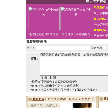
娱乐天天精选
·
明星新闻
-
·
章子怡中田
·
娱乐社区
-
·
八位保养得
·
我音我秀
-
明星的化妆间中的走光
关之琳成长私密照曝光
·
网友原创视
请发表您的看法
用户：
匿名发出
您要为您所发的言论的后果负责，故请各位遵纪守法
留言：
*经营许可证编号：京ICP00000008号
*遵守《互联网电子公告服务管理规定》
*遵守《全国人大常委会关于维护互联网安全的规定》