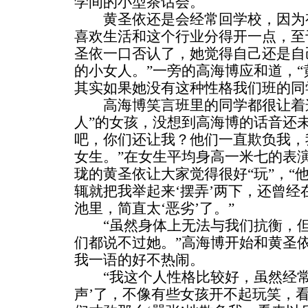
学间的小型茶话会。
黄圣依还是会经常回学校，因为有
喜欢生活和这个行业分得开一点，至
圣依一口否认了，她觉得自己还是自
的小女人。”一旁的高海博应和道，
其实如果她没有这种性格我们班的同
高海博笑言班里的同学都很让着这
人”的女孩，没想到高海博的话音还
吧，你们还让我？他们一直欺负我，
女生。”在女生平均身高一米七的表
珑的黄圣依让大家觉得很好“玩”，“
辄就把我举起来‘摆弄’两下，还曾
池里，简直太‘恶劣’了。”
“虽然身体上无法与我们抗衡，但
们都说不过她。”高海博开始和黄圣依
我一语的好不热闹。
“我这个人性格比较好，虽然经常
声’了，不像有些女孩开不起玩笑，