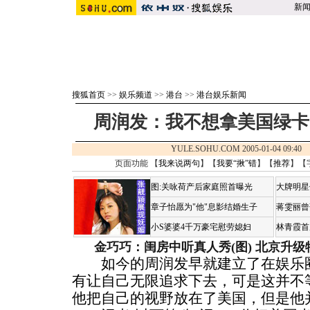
新
搜狐首页
>>
娱乐频道
>>
港台
>>
港台娱乐新闻
周润发：我不想拿美国绿卡
YULE.SOHU.COM 2005-01-04 09:
页面功能 【
我来说两句
】【
我要“揪”错
】【
推荐
】【
图:关咏荷产后家庭照首曝光
大牌明星
章子怡愿为"他"息影结婚生子
蒋雯丽曾
小S婆婆4千万豪宅慰劳媳妇
林青霞首
金巧巧：闺房中听真人秀(图)
北京升级
如今的周润发早就建立了在娱乐圈
有让自己无限追求下去，可是这并不
他把自己的视野放在了美国，但是他