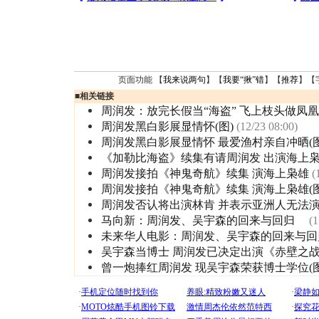
页面功能 【
我来说两句
】【
我要“揪”错
】【
推荐
】【
■
相关链接
周润发：放完长假当“海盗” 飞上枝头做凤凰
周润发黑白影展显情怀(图)
(12/23 08:00)
周润发黑白影展显情怀 最爱渔村亲自冲晒(图
《加勒比海盗》续集有请周润发 出演海上
周润发接拍《神鬼奇航》续集 演海上枭雄
(
周润发接拍《神鬼奇航》续集 演海上枭雄(图
周润发否认将出演林肯 并表示亚洲人无法
马向新：周润发、吴宇森的回来与回归
(1
未来华人电影：周润发、吴宇森的回来与
吴宇森当博士 周润发已决定出演《赤壁之
曾一炮捧红周润发 现吴宇森荣获博士学位(图