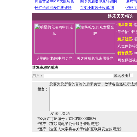
娱乐天天精选
·
明星新闻
-
笔
·
章子怡中田
·
娱乐社区
-
看
·
八位保养得
·
我音我秀
-
明星的化妆间中的走光
关之琳成长私密照曝光
·
网友原创视
请发表您的看法
用户：
匿名发出
您要为您所发的言论的后果负责，故请各位遵纪守法
留言：
*经营许可证编号：京ICP00000008号
*遵守《互联网电子公告服务管理规定》
*遵守《全国人大常委会关于维护互联网安全的规定》