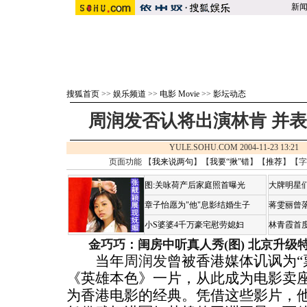
新
搜狐首页
>>
娱乐频道
>>
电影 Movie
>>
影坛动态
周润发否认将出演林肯 并
YULE.SOHU.COM 2004-11-23 13:
页面功能 【
我来说两句
】【
我要“揪”错
】【
推荐
】【字
图:关咏荷产后家庭照首曝光
大牌明星们
章子怡愿为"他"息影结婚生子
蒋雯丽曾
小S婆婆4千万豪宅慰劳媳妇
林青霞首
金巧巧：闺房中听真人秀(图)
北京升级
当年
周润发
曾被香港媒体讥讽为“
《英雄本色》一片，从此成为电影卖
为香港电影的经典。凭借这些影片，