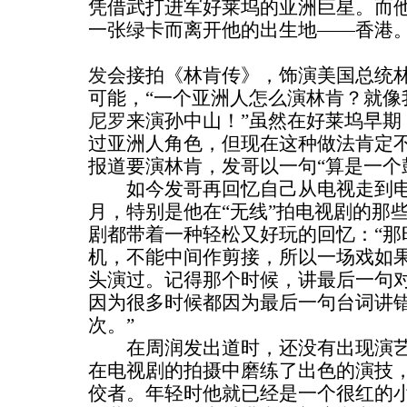
凭借武打进军好莱坞的亚洲巨星。而
一张绿卡而离开他的出生地——香港
发
会接拍《林肯传》，饰演美国总统
可能，“一个亚洲人怎么演林肯？就像
尼罗
来演孙中山！”虽然在好莱坞早期
过亚洲人角色，但现在这种做法肯定
报道要演林肯，发哥以一句“算是一个
如今发哥再回忆自己从电视走到电
月，特别是他在“无线”拍电视剧的那
剧都带着一种轻松又好玩的回忆：“那
机，不能中间作剪接，所以一场戏如
头演过。记得那个时候，讲最后一句
因为很多时候都因为最后一句台词讲
次。”
在周润发出道时，还没有出现演艺
在电视剧的拍摄中磨练了出色的演技
佼者。年轻时他就已经是一个很红的