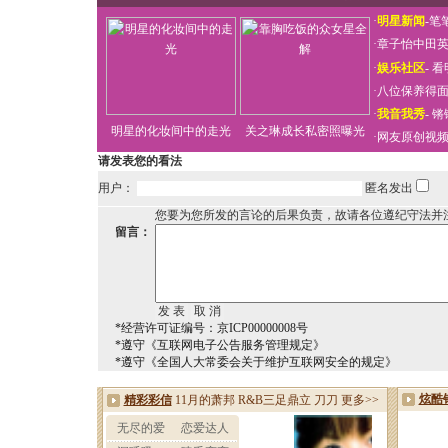
·
明星新闻
-
笔
·
章子怡中田
·
娱乐社区
-
看
·
八位保养得
·
我音我秀
-
锵
明星的化妆间中的走光
关之琳成长私密照曝光
·
网友原创视
请发表您的看法
用户：
匿名发出
您要为您所发的言论的后果负责，故请各位遵纪守法并
留言：
*经营许可证编号：京ICP00000008号
*遵守《互联网电子公告服务管理规定》
*遵守《全国人大常委会关于维护互联网安全的规定》