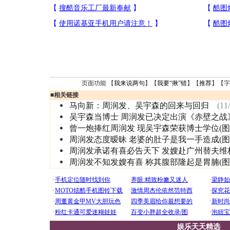
页面功能 【
我来说两句
】【
我要“揪”错
】【
推荐
】【字
■
相关链接
马向新：周润发、吴宇森的回来与回归
(11
吴宇森当博士 周润发已决定出演《赤壁之战
曾一炮捧红周润发 现吴宇森荣获博士学位(图
周润发态度暧昧 老婆的肚子是我一手造成(图
周润发承诺有喜必告天下 发嫂赴广州替夫维
周润发不知发嫂有喜 称其腹部隆起是胃腩(图
娱乐天天精选