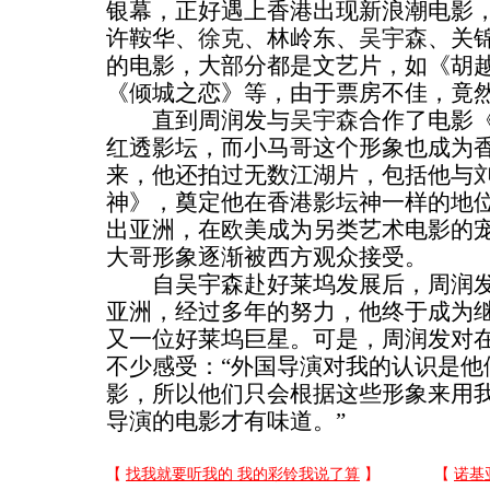
银幕，正好遇上香港出现新浪潮电影
许鞍华、
徐克
、林岭东、
吴宇森
、关
的电影，大部分都是文艺片，如《胡
《倾城之恋》等，由于票房不佳，竟然
直到周润发与
吴宇森
合作了电影
红透影坛，而小马哥这个形象也成为
来，他还拍过无数江湖片，包括他与
神》，奠定他在香港影坛神一样的地
出亚洲，在欧美成为另类艺术电影的
大哥形象逐渐被西方观众接受。
自吴宇森赴好莱坞发展后，周润发
亚洲，经过多年的努力，他终于成为
又一位好莱坞巨星。可是，周润发对
不少感受：“外国导演对我的认识是他
影，所以他们只会根据这些形象来用
导演的电影才有味道。”