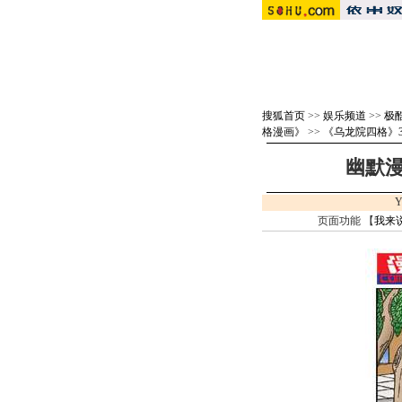
搜狐首页
>>
娱乐频道
>>
极
格漫画》
>>
《乌龙院四格》3
幽默漫
Y
页面功能 【
我来