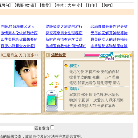
说两句
】【
我要“揪”错
】【
推荐
】【字体：
大
中
小
】【
打印
】 【
关闭
】
匿名发出
论的后果负责，故请各位遵纪守法并注意语言文明。