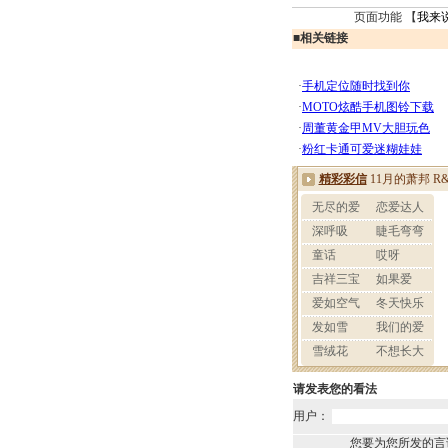
页面功能 【
我来
■
相关链接
请发表您的看法
用户：
您要为您所发的言