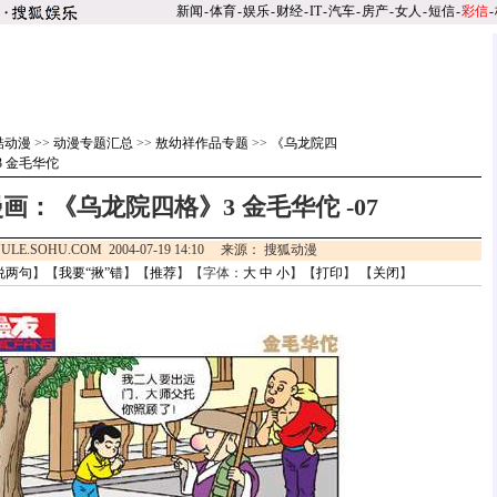
新闻
-
体育
-
娱乐
-
财经
-
IT
-
汽车
-
房产
-
女人
-
短信
-
彩信
-
酷动漫
>>
动漫专题汇总
>>
敖幼祥作品专题
>>
《乌龙院四
 金毛华佗
画：《乌龙院四格》3 金毛华佗 -07
ULE.SOHU.COM 2004-07-19 14:10 来源： 搜狐动漫
说两句
】【
我要“揪”错
】【
推荐
】【字体：
大
中
小
】【
打印
】 【
关闭
】