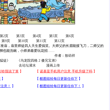
第2页
第3页
第4页
第5页
第6页
第9页
第10页
第11页
第12页
庙，庙里师徒四人天生爱搞笑。大师父的长眉能接飞刀，二师父的
脚也能洗碗，小师弟最爱玩花招……
作者：
敖幼祥
师猛徒》
《乌龙院四格 2 傻兄宝弟》
去论坛灌水
漫画上传