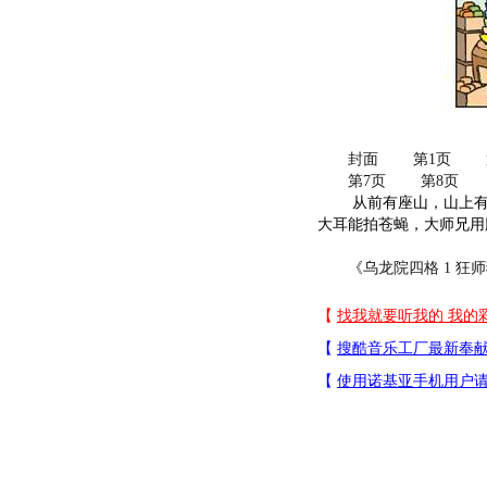
封面
第1页
第7页
第8页
从前有座山，山上有座
大耳能拍苍蝇，大师兄用
《乌龙院四格 1 狂