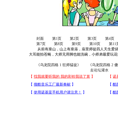
封面
第1页
第2页
第3页
第4页
第7页
第8页
第9页
第10页
第11
从前有座山，山上有座庙，庙里师徒四人天生爱搞
大耳能拍苍蝇，大师兄用脚也能洗碗，小师弟最爱玩花
《乌龙院四格 1 狂师猛徒》
《乌龙院四格 2 
去论坛灌水