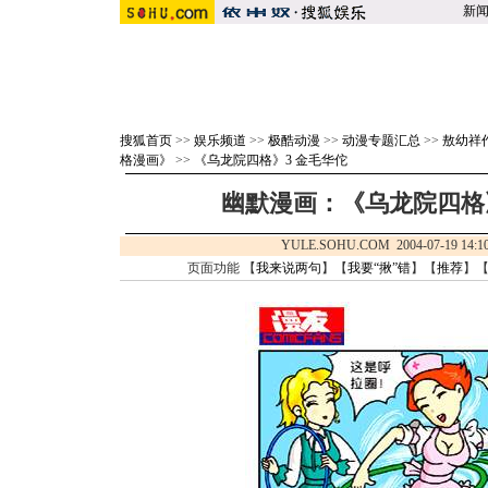
新
搜狐首页
>>
娱乐频道
>>
极酷动漫
>>
动漫专题汇总
>>
敖幼祥
格漫画》
>>
《乌龙院四格》3 金毛华佗
幽默漫画：《乌龙院四格》3
YULE.SOHU.COM 2004-07-19 
页面功能 【
我来说两句
】【
我要“揪”错
】【
推荐
】