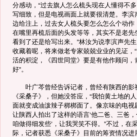
分感动，“过去旗人怎么梳头现在人懂得不
写细致，但是电视画面上就要很清楚。李滨
边给注上，过去女人梳头要怎么怎么个动作
在嘴里再梳后面的头发等等，其实不是老先
看到了还是给写出来。”林汝为说李滨声先
收藏着呢，将来做老专家兢兢业业的见证，
活的积淀，《四世同堂》要是有他作顾问，
好”。
叶广芩曾经告诉记者，曾经有陕西的影
《采桑子》，但她没答应，“我怕黄土地的
面就变成油泼辣子梆梆面了。像京味的电视
让陕西人拍出了这样的语言‘他二爸、三爸
咱做得细发些’，让我哭笑不得。”不过，在
际，记者获悉《采桑子》目前的筹资情况进