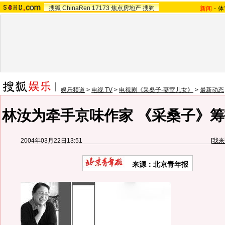
搜狐
ChinaRen
17173
焦点房地产
搜狗
新闻
-
体
娱乐频道
>
电视 TV
>
电视剧《采桑子-妻室儿女》
>
最新动态
林汝为牵手京味作家 《采桑子》筹
2004年03月22日13:51
[
我来
来源：北京青年报