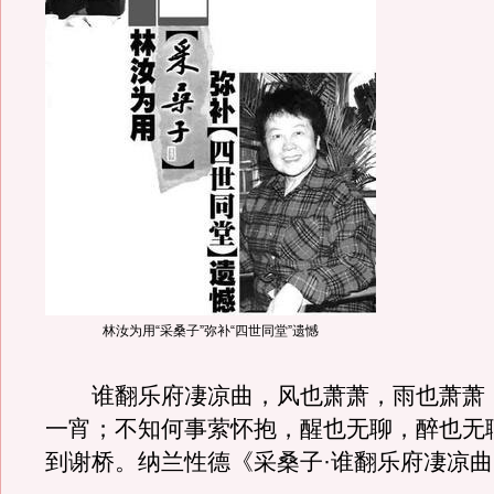
林汝为用“采桑子”弥补“四世同堂”遗憾
谁翻乐府凄凉曲，风也萧萧，雨也萧萧
一宵；不知何事萦怀抱，醒也无聊，醉也无
到谢桥。纳兰性德《采桑子·谁翻乐府凄凉曲