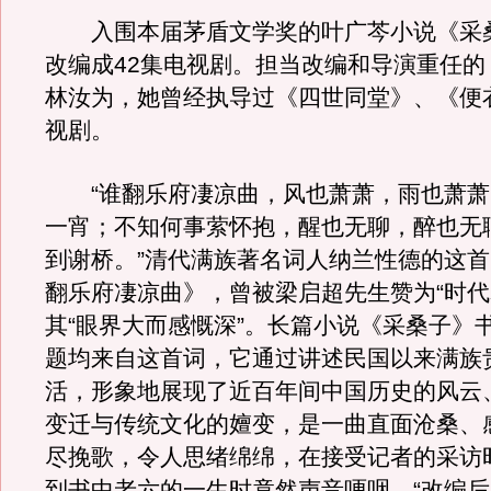
入围本届茅盾文学奖的叶广芩小说《采
改编成42集电视剧。担当改编和导演重任的
林汝为，她曾经执导过《四世同堂》、《便
视剧。
“谁翻乐府凄凉曲，风也萧萧，雨也萧萧
一宵；不知何事萦怀抱，醒也无聊，醉也无
到谢桥。”清代满族著名词人纳兰性德的这首
翻乐府凄凉曲》，曾被梁启超先生赞为“时代
其“眼界大而感慨深”。长篇小说《采桑子》
题均来自这首词，它通过讲述民国以来满族
活，形象地展现了近百年间中国历史的风云
变迁与传统文化的嬗变，是一曲直面沧桑、
尽挽歌，令人思绪绵绵，在接受记者的采访
到书中老六的一生时竟然声音哽咽，“改编