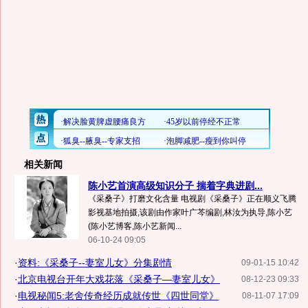
相关新闻
陈小艺首演高级知识分子 揣着字典进剧...
《采桑子》打磨文化含量 电视剧《采桑子》正在顺义飞腾
影视基地拍摄,该剧由作家叶广芩编剧,林汝为执导,陈小艺
(陈小艺博客,陈小艺新闻...
06-10-24 09:05
·
资料:《采桑子--妻室儿女》分集剧情
09-01-15 10:42
·
北京电视台开年大戏花落《采桑子—妻室儿女》
08-12-23 09:33
·
电视秘闻5:老舍传奇经历成就传世《四世同堂》
08-11-07 17:09