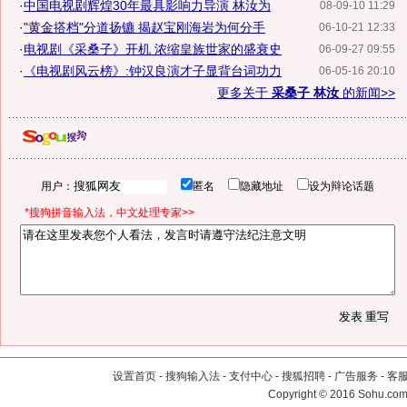
·
中国电视剧辉煌30年最具影响力导演 林汝为
08-09-10 11:29
·
"黄金搭档"分道扬镳 揭赵宝刚海岩为何分手
06-10-21 12:33
·
电视剧《采桑子》开机 浓缩皇族世家的盛衰史
06-09-27 09:55
·
《电视剧风云榜》:钟汉良演才子显背台词功力
06-05-16 20:10
更多关于
采桑子 林汝
的新闻>>
用户：
匿名
隐藏地址
设为辩论话题
*搜狗拼音输入法，中文处理专家>>
设置首页
-
搜狗输入法
-
支付中心
-
搜狐招聘
-
广告服务
-
客
Copyright
©
2016 Sohu.com 