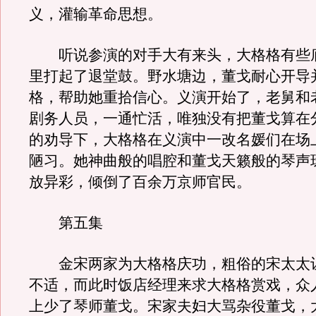
义，灌输革命思想。
听说参演的对手大有来头，大格格有些
里打起了退堂鼓。野水塘边，董戈耐心开导
格，帮助她重拾信心。义演开始了，老舅和
剧务人员，一通忙活，唯独没有把董戈算在
的劝导下，大格格在义演中一改名媛们在场
陋习。她神曲般的唱腔和董戈天籁般的琴声
放异彩，倾倒了百余万京师官民。
第五集
金宋两家为大格格庆功，粗俗的宋太太
不适，而此时饭店经理来求大格格赏戏，众
上少了琴师董戈。宋家夫妇大骂杂役董戈，