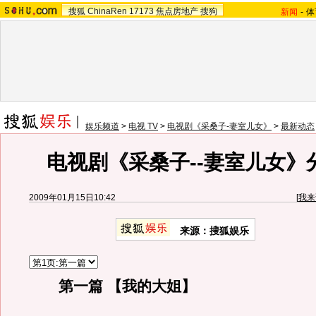
搜狐
ChinaRen
17173
焦点房地产
搜狗
新闻
-
体
娱乐频道
>
电视 TV
>
电视剧《采桑子-妻室儿女》
>
最新动态
电视剧《采桑子--妻室儿女》
2009年01月15日10:42
[
我来
来源：搜狐娱乐
第一篇 【我的大姐】