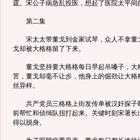
霆。宋公子病急乱投医，想起了医院太平间
第二集
宋太太带董戈到金家试琴，众人不拿董
戈却被大格格留了下来。
董戈坚持要大格格每日早起吊嗓子，大
苦，董戈却毫不让步，他身上的倔劲让大格
丝异样。
共产党员三格格上街发传单被汉奸探子
前帮忙和侦缉队扭打起来。关键时刻宋署长
得以脱身。