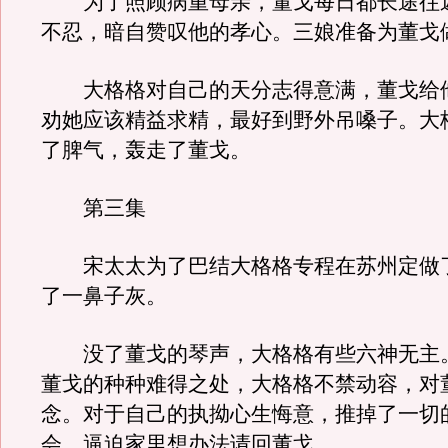
为了照顾病重母亲，董戈每日都长途往
不忍，暗自赞叹他的孝心。三娘准备为董戈
大格格对自己的天分志得意满，董戈给
劝她应该精益求精，最好到野外吊嗓子。大
了脾气，轰走了董戈。
第三集
宋太太为了巴结大格格专程在苏州定做
了一鼻子灰。
没了董戈的琴声，大格格有些六神无主
董戈的种种难得之处，大格格不禁动容，对
念。对于自己的执拗心生悔意，推掉了一切
会，逼迫家里想办法请回董戈。