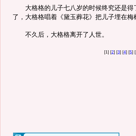
大格格的儿子七八岁的时候终究还是得
了，大格格唱着《黛玉葬花》把儿子埋在梅
不久后，大格格离开了人世。
[1] [
2
] [
3
] [
4
] [
5
] [