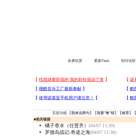
全屏欣赏
更多Flash
到讨论区
页面功能 【
我来说两句
】【
我要“揪”错
】【
推荐
】
■
相关链接
橘子香水（任贤齐）
(04/07 11:39)
罗德岛战记-奇迹之海
(04/07 11:38)