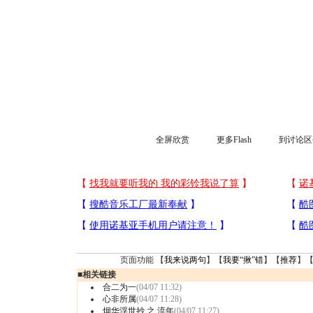
全屏欣赏
更多Flash
到讨论区
页面功能 【
我来说两句
】【
我要“揪”错
】【
推荐
】
■
相关链接
合二为一
(04/07 11:32)
心非所属
(04/07 11:28)
烟华浮世抄 之 流年
(04/07 11:27)