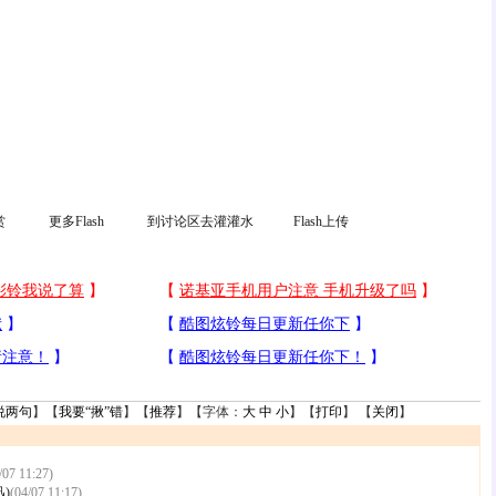
赏
更多Flash
到讨论区去灌灌水
Flash上传
说两句
】【
我要“揪”错
】【
推荐
】【字体：
大
中
小
】【
打印
】 【
关闭
】
/07 11:27)
)
(04/07 11:17)