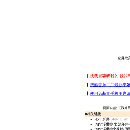
全屏欣
页面功能 【
我来
■
相关链接
心非所属
(04/07 11:28)
烟华浮世抄 之 流年
(04
烟华浮世抄之飘摇(周迅