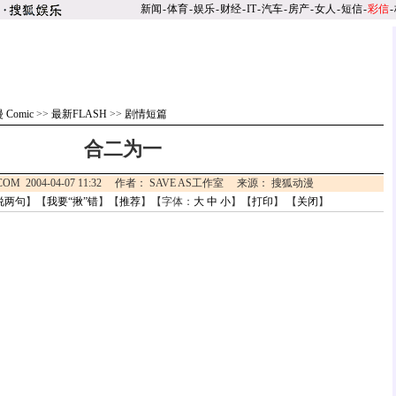
新闻
-
体育
-
娱乐
-
财经
-
IT
-
汽车
-
房产
-
女人
-
短信
-
彩信
-
 Comic
>>
最新FLASH
>>
剧情短篇
合二为一
.COM 2004-04-07 11:32 作者： SAVE AS工作室 来源： 搜狐动漫
说两句
】【
我要“揪”错
】【
推荐
】【字体：
大
中
小
】【
打印
】 【
关闭
】