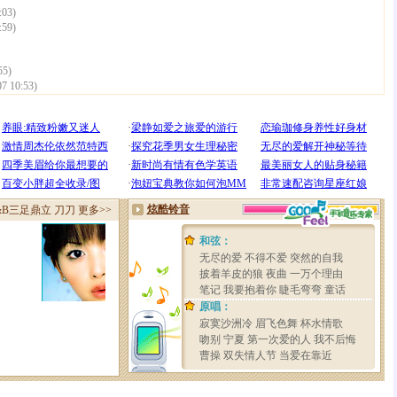
:03)
:59)
55)
07 10:53)