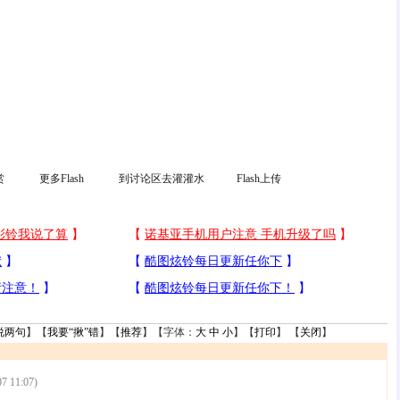
赏
更多Flash
到讨论区去灌灌水
Flash上传
说两句
】【
我要“揪”错
】【
推荐
】【字体：
大
中
小
】【
打印
】 【
关闭
】
07 11:07)