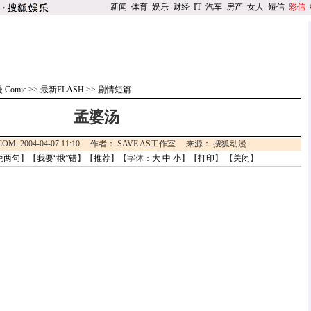
新闻
-
体育
-
娱乐
-
财经
-
IT
-
汽车
-
房产
-
女人
-
短信
-
彩信
-
 Comic
>>
最新FLASH
>>
剧情短篇
孟婆汤
.COM 2004-04-07 11:10 作者： SAVE AS工作室 来源： 搜狐动漫
说两句
】【
我要“揪”错
】【
推荐
】【字体：
大
中
小
】【
打印
】 【
关闭
】