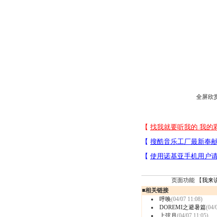
全屏欣
页面功能 【
我来
■
相关链接
呼唤
(04/07 11:08)
DOREMI之避暑篇
(04/
上弦月
(04/07 11:05)