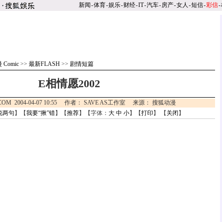
新闻
-
体育
-
娱乐
-
财经
-
IT
-
汽车
-
房产
-
女人
-
短信
-
彩信
-
 Comic
>>
最新FLASH
>>
剧情短篇
E相情愿2002
.COM 2004-04-07 10:55 作者： SAVE AS工作室 来源： 搜狐动漫
说两句
】【
我要“揪”错
】【
推荐
】【字体：
大
中
小
】【
打印
】 【
关闭
】