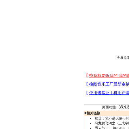
全屏欣
页面功能 【
我来
■
相关链接
那英：我不是天使
(04/
乌龙黄飞鸿之《三秒
愚人节 三口组
(04/07 1