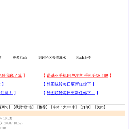
赏
更多Flash
到讨论区去灌灌水
Flash上传
说两句
】【
我要“揪”错
】【
推荐
】【字体：
大
中
小
】【
打印
】 【
关闭
】
07 10:53)
钟》
(04/07 10:52)
0:50)