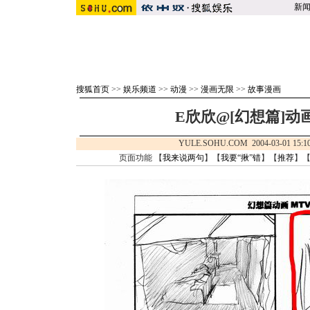
新
搜狐首页
>>
娱乐频道
>>
动漫
>>
漫画无限
>>
故事漫画
E欣欣@[幻想篇]动画
YULE.SOHU.COM 2004-03-01 
页面功能 【
我来说两句
】【
我要“揪”错
】【
推荐
】