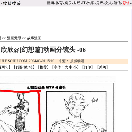
新闻
-
体育
-
娱乐
-
财经
-
IT
-
汽车
-
房产
-
女人
-
短信
-
彩信
-
漫
>>
漫画无限
>>
故事漫画
E欣欣@[幻想篇]动画分镜头 -06
ULE.SOHU.COM 2004-03-01 15:10 来源： 搜狐动漫
说两句
】【
我要“揪”错
】【
推荐
】【字体：
大
中
小
】【
打印
】 【
关闭
】