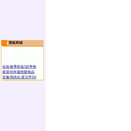
搜狐商城
化妆
|
春季彩妆5折争艳
家居
|
06年最抢眼饰品
音像
|
周杰伦:霍元甲D9