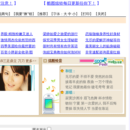
说两句
】【
我要“揪”错
】【
推荐
】【字体：
大
中
小
】【
打印
】 【
关闭
】
匿名发出