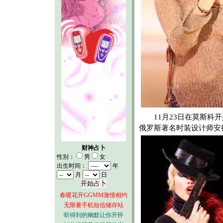
11月23日在莫斯科开
俄罗斯著名时装设计师安
财神占卜
性别：
男
女
出生时间：
年
月
日
春暖花开GGMM激情相约
无限量手机短信储存站
听得到的幽默让你开怀