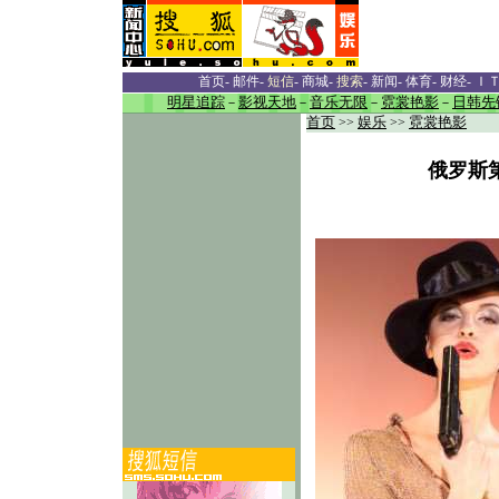
首页
-
邮件
-
短信
-
商城
-
搜索
-
新闻
-
体育
-
财经
-
Ｉ
明星追踪
－
影视天地
－
音乐无限
－
霓裳艳影
－
日韩先
首页
>>
娱乐
>>
霓裳艳影
俄罗斯