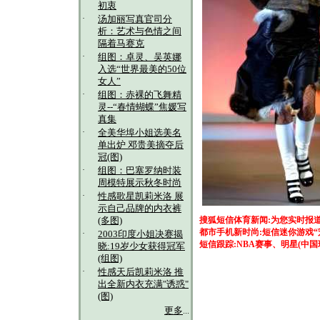
初衷
·
汤加丽写真官司分
析：艺术与色情之间
隔着马赛克
·
组图：卓灵、吴英娜
入选“世界最美的50位
女人”
·
组图：赤裸的飞舞精
灵--“春情蝴蝶”焦媛写
真集
·
全美华埠小姐选美名
单出炉 邓贵美摘夺后
冠(图)
·
组图：巴塞罗纳时装
周模特展示秋冬时尚
·
性感歌星凯莉米洛 展
示自己品牌的内衣裤
搜狐短信体育新闻:为您实时报
(多图)
都市手机新时尚:短信迷你游戏“
·
2003印度小姐决赛揭
短信跟踪:NBA赛事、明星(中
晓:19岁少女获得冠军
(组图)
·
性感天后凯莉米洛 推
出全新内衣充满"诱惑"
(图)
更多
...