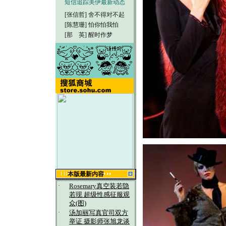
短信追踪美伊最新动态
[张信哲]
舍不得对不起
[陈慧珊]
怕你怕我怕
[那 英]
醒时作梦
本版最新内容
·
Rosemary真空装若隐
若现 超级性感征服观
众(图)
·
汤加丽写真官司双方
举证 摄影师张旭龙谈