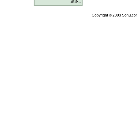
更多
...
Copyright © 2003 Sohu.com 