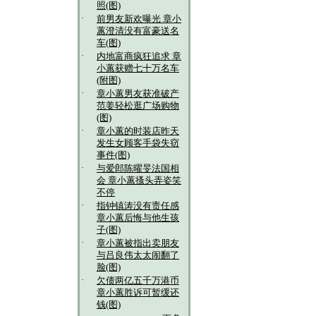
照(图)
·
前男友新欢曝光 章小
蕙澄清没有富豪送名
车(图)
·
内地富商疯狂追求 章
小蕙获赠七十万名车
(附图)
·
章小蕙男友获准破产
范姜轻松逛广场购物
(图)
·
章小蕙的时装店昨天
发生女顾客手袋失窃
事件(图)
·
与爱郎陈曜旻法国相
会 章小蕙搔头弄姿笑
不停
·
指钟镇涛没有责任感
章小蕙后悔与他生孩
子(图)
·
章小蕙被指出卖朋友
与吕良伟太太闹翻了
脸(图)
·
欠债两亿五千万港币
章小蕙胜诉可暂缓还
钱(图)