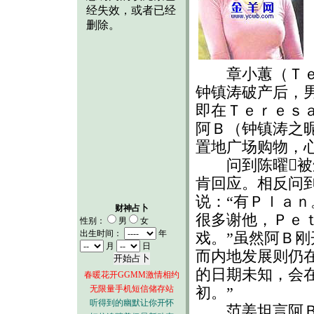
章小蕙（Ｔｅｒ
钟镇涛破产后，
即在Ｔｅｒｅｓ
阿Ｂ（钟镇涛之
置地广场购物，
问到陈曜被颁
肯回应。相反问
说：“有Ｐｌａ
财神占卜
很多谢他，Ｐｅ
性别：
男
女
出生时间：
年
戏。”虽然阿Ｂ
月
日
而内地发展则仍
的日期未知，会
春暖花开GGMM激情相约
无限量手机短信储存站
初。”
听得到的幽默让你开怀
范姜坦言阿Ｂ七