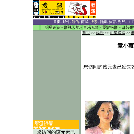
首页
-
邮件
-
短信
-
商城
-
搜索
-
新闻
-
体育
-
财经
-
Ｉ
明星追踪
－
影视天地
－
音乐无限
－
霓裳艳影
－
日韩先
首页
>>
娱乐
>>
明星追踪
>>
章小蕙