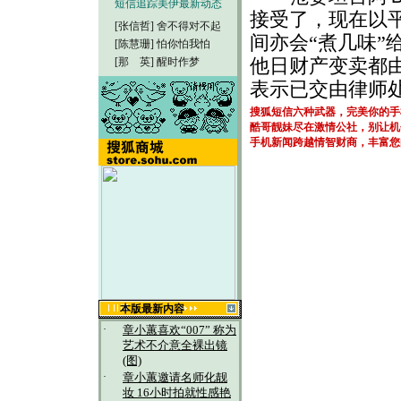
短信追踪美伊最新动态
接受了，现在以
[张信哲]
舍不得对不起
间亦会“煮几味”
[陈慧珊]
怕你怕我怕
他日财产变卖都
[那 英]
醒时作梦
表示已交由律师
搜狐短信六种武器，完美你的手
酷哥靓妹尽在激情公社，别让机
手机新闻跨越情智财商，丰富您
本版最新内容
·
章小蕙喜欢“007” 称为
艺术不介意全裸出镜
(图)
·
章小蕙邀请名师化靓
妆 16小时拍就性感艳