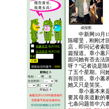
成报图
中新网10月1
陈曜旻，刚刚才
店，即问记者索
篇报道。章小蕙
面问她有否去法
呀？”记者说是
了五个星期。问
财神占卜
性别：
男
女
有回答。章小蕙
出生时间：
年
她又只是笑笑。
月
日
章小蕙本来是一
春暖花开GGMM激情相约
要其母亲道歉的
无限量手机短信储存站
七条问题答中六
听得到的幽默让你开怀