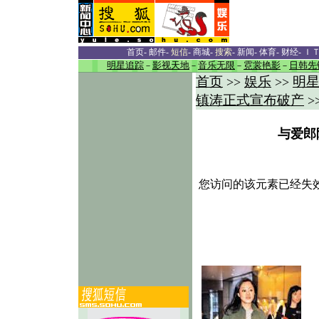
首页
-
邮件
-
短信
-
商城
-
搜索
-
新闻
-
体育
-
财经
-
Ｉ
明星追踪
－
影视天地
－
音乐无限
－
霓裳艳影
－
日韩先
首页
娱乐
明
>>
>>
镇涛正式宣布破产
>
与爱郎