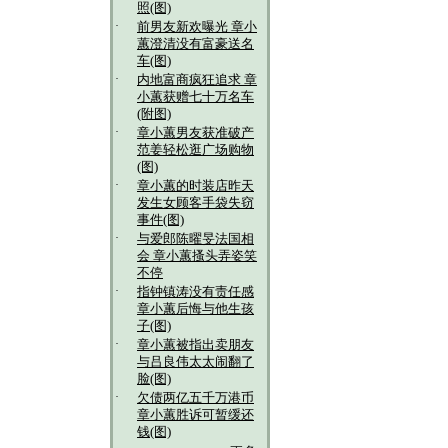
照(图)
·
前男友新欢曝光 章小
蕙澄清没有富豪送名
车(图)
·
内地富商疯狂追求 章
小蕙获赠七十万名车
(附图)
·
章小蕙男友获准破产
范姜轻松逛广场购物
(图)
·
章小蕙的时装店昨天
发生女顾客手袋失窃
事件(图)
·
与爱郎陈曜旻法国相
会 章小蕙搔头弄姿笑
不停
·
指钟镇涛没有责任感
章小蕙后悔与他生孩
子(图)
·
章小蕙被指出卖朋友
与吕良伟太太闹翻了
脸(图)
·
欠债两亿五千万港币
章小蕙胜诉可暂缓还
钱(图)