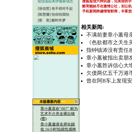
短信追踪美伊最新动态
搜狐短信六种武器，完美你的手
酷哥靓妹尽在激情公社，别让机
[张信哲]
舍不得对不起
手机新闻跨越情智财商，丰富您
[陈慧珊]
怕你怕我怕
[那 英]
醒时作梦
相关新闻:
不满前妻章小蕙母
《色欲都市之天生买
指钟镇涛没有责任感
章小蕙被指出卖朋友
章小蕙胜诉信心大增
欠债两亿五千万港币
曾在阿B车上发现安
本版最新内容
·
章小蕙喜欢“007” 称为
艺术不介意全裸出镜
(图)
·
章小蕙邀请名师化靓
妆 16小时拍就性感艳