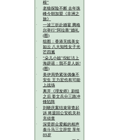
根”
·
老狼探险不断 去年珠
峰今朝加盟《非洲之
旅》
·
一波三折赴婚宴 腾格
尔举行“阿拉善”婚礼
(图)
·
组图：香港无线美女
如云 八大知性女子光
芒四溅
·
“朵儿小姐”倪虹洁上
海辟谣：我不是人妖!
(图)
·
美伊局势紧张偶像不
安生 王力宏也有可能
上战场
·
离开《理发师》剧组
之后 姜文兵分三路冲
锋陷阵
·
刘晓庆案结束审查起
诉 将退回公安机关补
充侦查
·
深受群众爱戴的相声
泰斗马三立辞世 享年
89岁