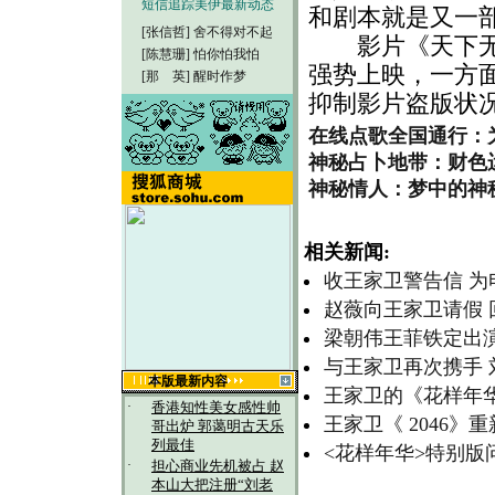
短信追踪美伊最新动态
和剧本就是又一
[张信哲]
舍不得对不起
影片《天下无双
[陈慧珊]
怕你怕我怕
强势上映，一方
[那 英]
醒时作梦
抑制影片盗版状
在线点歌全国通行：
神秘占卜地带：财色
神秘情人：梦中的神
相关新闻:
收王家卫警告信 
赵薇向王家卫请假 
梁朝伟王菲铁定出演
与王家卫再次携手 
本版最新内容
王家卫的《花样年
·
香港知性美女感性帅
王家卫《 2046》
哥出炉 郭蔼明古天乐
列最佳
<花样年华>特别版问
·
担心商业先机被占 赵
本山大把注册“刘老