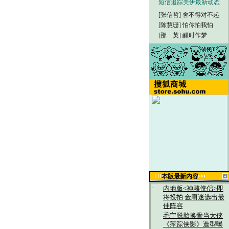
短信追踪美伊最新动态
[张信哲]
舍不得对不起
[陈慧珊]
怕你怕我怕
[那 英]
醒时作梦
本版最新内容
·
内地版<神雕侠侣>即
将投拍 金庸迷选出最
佳阵容
·
毛宁脱胎换骨当大侠
《萍踪侠影》造型曝