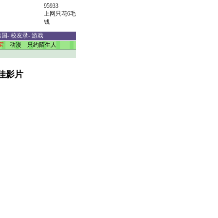
95933
上网只花6毛
钱
出国
-
校友录
-
游戏
宝
－
动漫
－
只约陌生人
佳影片