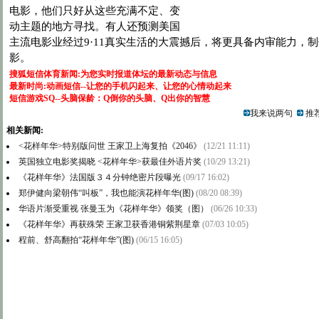
电影，他们只好从这些充满不定、变
动主题的地方寻找。有人还预测美国
主流电影业经过9·11真实生活的大震撼后，将更具备内审能力，
影。
搜狐短信体育新闻:为您实时报道体坛的最新动态与信息
最新时尚:动画短信--让您的手机闪起来、让您的心情动起来
短信游戏SQ--头脑保龄：Q倒你的头脑、Q出你的智慧
我来说两句
推荐
相关新闻:
<花样年华>特别版问世 王家卫上海复拍《2046》
(12/21 11:11)
英国独立电影奖揭晓 <花样年华>获最佳外语片奖
(10/29 13:21)
《花样年华》法国版３４分钟绝密片段曝光
(09/17 16:02)
郑伊健向梁朝伟“叫板”，我也能演花样年华(图)
(08/20 08:39)
华语片渐受重视 张曼玉为《花样年华》领奖（图）
(06/26 10:33)
《花样年华》再获殊荣 王家卫获香港铜紫荆星章
(07/03 10:05)
程前、舒高翻拍“花样年华”(图)
(06/15 16:05)