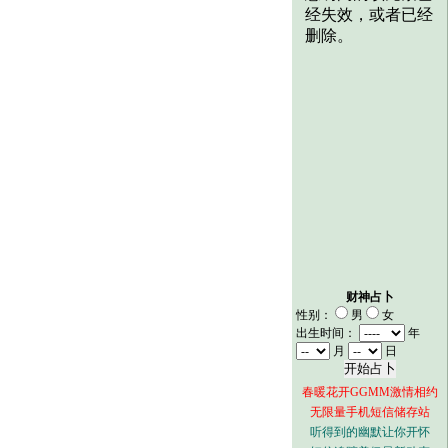
财神占卜
性别：
男
女
出生时间：
年
月
日
春暖花开GGMM激情相约
无限量手机短信储存站
听得到的幽默让你开怀