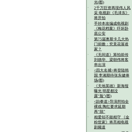
光(图)
·
2千万巨资再现伟人风
采 电视剧《毛泽东》
将开拍
·
手抄本改编成电视剧
《梅花档案》吓坏卧
底公安
·
第75届奥斯卡几大热
门前瞻：究竟花落谁
家？
·
《无间道》筹拍前传
刘德华、梁朝伟将客
串出演
·
<四大名捕>将登陆韩
国 李湘期待张东健捧
场(图)
·
《天地英雄》新海报
曝光 明星都没
露“脸”(图)
·
<跆拳道>导演想拍全
裸戏 陶红要求延期
再“脱”
·
相爱却不能相守 《金
粉世家》将亮相电视
剧频道