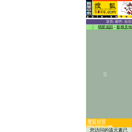
首页
-
邮件
-
短信
明星追踪
－
影视天地