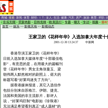
-
商城
-
搜索
-
新闻
-
体育
-
财经
-
ＩＴ
-
女人
-
生活
-
健康
-
汽车
-
房产
-
旅游
-
教育
-
求职
-
－
音乐无限
－
霓裳艳影
－
日韩先锋
－
欧美流行
－
专题
－
聊天
－
专访
－
视频
－
漫画
首页
>>
娱乐
>>
影视天地
>>
影视动态
王家卫的《花样年华》入选加拿大年度十
2001-12-30 13:24:37 中新网
香港导演王家卫的《花样年华》
日前入选加拿大媒体年度“十部最佳电
影”，有意思的是，在用最大的篇幅刊
登《花样年华》男女主角张曼玉、梁
朝伟两人默然相对的剧照上，偌大的
标题写着“好莱坞迷失了方向”。
据香港媒体报道，其它入选佳作
包括分别来自苏格兰、伊朗、捷克、
法国和美国的非主流影片，影评人
说，“好莱坞巨制”电影如《珍珠港》
无法满足希望看到真正“成人题材”的