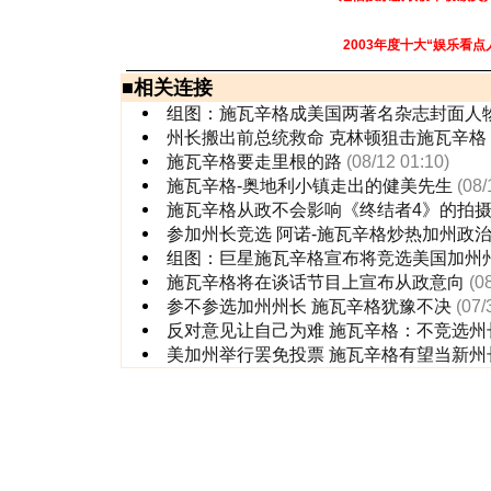
2003年度十大“娱乐看点
■
相关连接
组图：施瓦辛格成美国两著名杂志封面人
州长搬出前总统救命 克林顿狙击施瓦辛格
施瓦辛格要走里根的路
(08/12 01:10)
施瓦辛格-奥地利小镇走出的健美先生
(08/
施瓦辛格从政不会影响《终结者4》的拍
参加州长竞选 阿诺-施瓦辛格炒热加州政
组图：巨星施瓦辛格宣布将竞选美国加州
施瓦辛格将在谈话节目上宣布从政意向
(0
参不参选加州州长 施瓦辛格犹豫不决
(07/
反对意见让自己为难 施瓦辛格：不竞选州
美加州举行罢免投票 施瓦辛格有望当新州