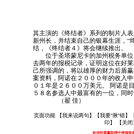
其主演的《终结者》系列的制片人表
新州长，并结束自己的银幕生涯，“
结，《终结者４》将会继续推出。
位于圣塔蒙尼卡的加州税务单位，
去两年的报税记录，证明这位在好莱
己所强调的，将以雄厚的财力后盾赢
案资料，阿诺在２０００年的收入申
０１年是２６００万美元。 阿诺是
５８名参选人中最富有的一位，同时
（翟 佳）
页面功能 【
我来说两句
】【
我要“揪”错
】
印
】 【
关闭
短信投票赢取榜中榜颁奖