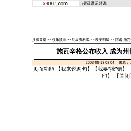
搜狐首页
>>
娱乐频道
>>
明星资料库
>>
欧美明星
>>
阿诺-施
施瓦辛格公布收入 成为州
2003-08-13 08:04 来
页面功能 【
我来说两句
】【
我要“揪”错
】
印
】 【
关闭