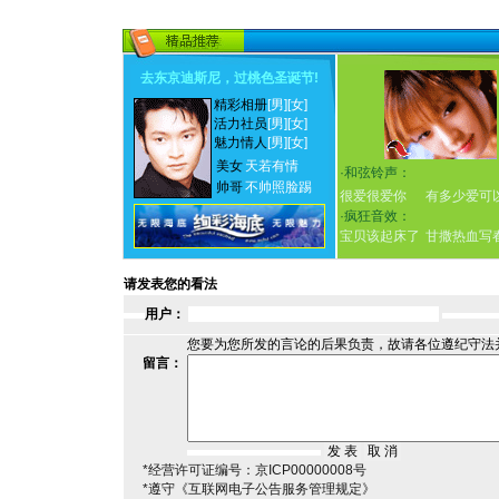
去东京迪斯尼，过桃色圣诞节
!
精彩相册
[男]
[女]
活力社员
[男]
[女]
魅力情人
[男]
[女]
美女
天若有情
·
和弦铃声：
帅哥
不帅照脸踢
很爱很爱你
有多少爱可
·
疯狂音效：
宝贝该起床了
甘撒热血写
请发表您的看法
用户：
您要为您所发的言论的后果负责，故请各位遵纪守法
留言：
*经营许可证编号：京ICP00000008号
*遵守《互联网电子公告服务管理规定》