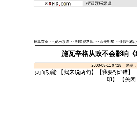
搜狐首页
>>
娱乐频道
>>
明星资料库
>>
欧美明星
>>
阿诺-施
施瓦辛格从政不会影响《
2003-08-11 07:28 来
页面功能 【
我来说两句
】【
我要“揪”错
】
印
】 【
关闭