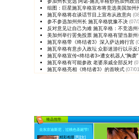
参加州长竞选 阿诺-施瓦辛格炒热加州政
组图：巨星施瓦辛格宣布将竞选美国加州
施瓦辛格将在谈话节目上宣布从政意向
(0
参不参选加州州长 施瓦辛格犹豫不决
(07/
反对意见让自己为难 施瓦辛格：不竞选州
美加州举行罢免投票 施瓦辛格有望当新州
施瓦辛格带《终结者3》深入萨达姆行宫
(
施瓦辛格有意步入政坛 众影迷游行以示反
施瓦辛格宣传<终结者3>遭女机器人“胸袭”
施瓦辛格有可能参政 老婆亲戚全部反对
(0
施瓦辛格亮相《终结者3》的首映式
(07/0
去东京迪斯尼，过桃色圣诞节
!
精彩相册
[男]
[女]