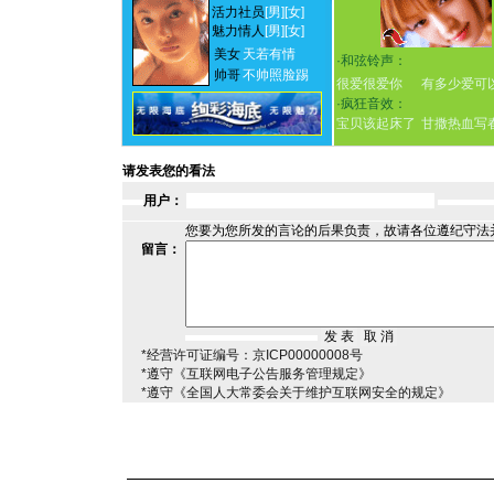
活力社员
[男]
[女]
魅力情人
[男]
[女]
美女
天若有情
·
和弦铃声：
帅哥
不帅照脸踢
很爱很爱你
有多少爱可
·
疯狂音效：
宝贝该起床了
甘撒热血写
请发表您的看法
用户：
您要为您所发的言论的后果负责，故请各位遵纪守法
留言：
*经营许可证编号：京ICP00000008号
*遵守《互联网电子公告服务管理规定》
*遵守《全国人大常委会关于维护互联网安全的规定》