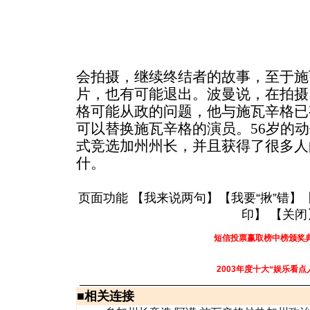
会拍摄，继续终结者的故事，至于施
片，也有可能退出。波曼说，在拍摄
格可能从政的问题，他与施瓦辛格已
可以替换施瓦辛格的演员。56岁的
式竞选加州州长，并且获得了很多人
什。
页面功能 【
我来说两句
】【
我要“揪”错
】
印
】 【
关闭
短信投票赢取榜中榜颁奖
2003年度十大“娱乐看点
■
相关连接